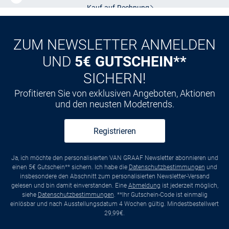
Kauf auf
Rechnung
ZUM NEWSLETTER ANMELDEN
UND
5€ GUTSCHEIN**
SICHERN!
Profitieren Sie von exklusiven Angeboten, Aktionen
und den neusten Modetrends.
Registrieren
Ja, ich möchte den personalisierten VAN GRAAF Newsletter abonnieren und
einen 5€ Gutschein** sichern. Ich habe die
Datenschutzbestimmungen
und
insbesondere den Abschnitt zum personalisierten Newsletter-Versand
gelesen und bin damit einverstanden. Eine
Abmeldung
ist jederzeit möglich,
siehe
Datenschutzbestimmungen
. **Ihr Gutschein-Code ist einmalig
einlösbar und nach Ausstellungsdatum 4 Wochen gültig. Mindestbestellwert
29,99€.