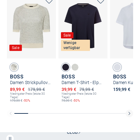
Sale
Wenige
Sale
verfügbar
BOSS
BOSS
BOSS
Damen Strickpullover mit Mohair-Anteil - Fadiani
Damen T-Shirt - Elphi2
Ermäßigter Preis
Ermäßigter Preis
89,99 €
179,99 €
39,99 €
79,99 €
159,99 €
Niedrigster Preis (letzte 30
Niedrigster Preis (letzte 30
Tage):
Tage):
179,99
€
-50%
79,99
€
-50%
Kostenlose Lieferung und Retoure mit unserem Friends
CLUB