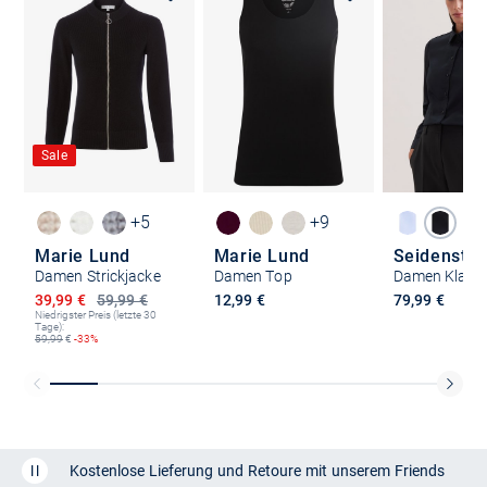
Sale
+5
+9
Marie Lund
Marie Lund
Seidenstic
Damen Strickjacke
Damen Top
Ermäßigter Preis
39,99 €
59,99 €
12,99 €
79,99 €
Niedrigster Preis (letzte 30
Tage):
59,99
€
-33%
Kostenlose Lieferung und Retoure mit unserem Friends