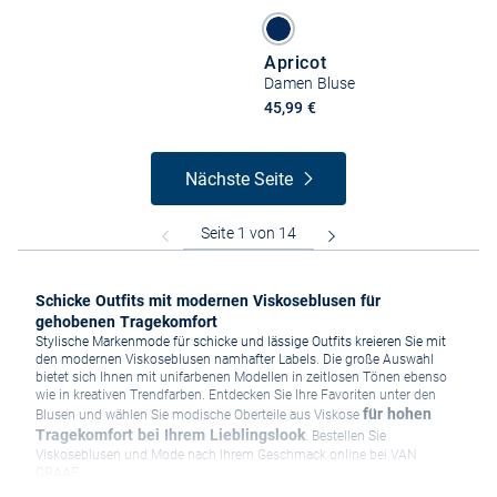
Apricot
Damen Bluse
45,99 €
Nächste Seite
Schicke Outfits mit modernen Viskoseblusen für
gehobenen Tragekomfort
Stylische Markenmode für schicke und lässige Outfits kreieren Sie mit
den modernen Viskoseblusen namhafter Labels. Die große Auswahl
bietet sich Ihnen mit unifarbenen Modellen in zeitlosen Tönen ebenso
wie in kreativen Trendfarben. Entdecken Sie Ihre Favoriten unter den
für hohen
Blusen und wählen Sie modische Oberteile aus Viskose
Tragekomfort bei Ihrem Lieblingslook
. Bestellen Sie
Viskoseblusen und Mode nach Ihrem Geschmack online bei VAN
GRAAF.