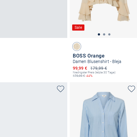
Sale
BOSS Orange
Damen Blusenshirt - Bleja
Ermäßigter Preis
99,99 €
179,99 €
Niedrigster Preis (letzte 30 Tage):
179,99
€
-44%