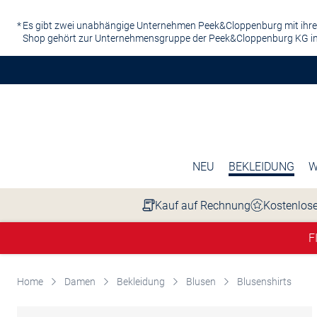
Zum Hauptinhalt springen
Es gibt zwei unabhängige Unternehmen Peek&Cloppenburg mit ihre
Shop gehört zur Unternehmensgruppe der Peek&Cloppenburg KG in
NEU
BEKLEIDUNG
W
Kauf auf Rechnung
Kostenlose
F
Home
Damen
Bekleidung
Blusen
Blusenshirts