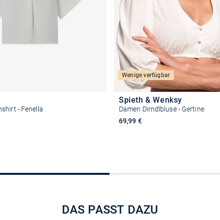
Wenige verfügbar
Spieth & Wenksy
hirt - Fenella
Damen Dirndlbluse - Gertine
69,99 €
Größe auswählen
Größe auswähle
DAS PASST DAZU