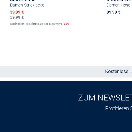
Damen Strickjacke
Damen Hose
Ermäßigter Preis
39,99 €
99,99 €
59,99 €
Niedrigster Preis (letzte 30 Tage):
59,99
€
-33%
Größe auswählen
Kostenlose L
ZUM NEWSLE
Profitieren