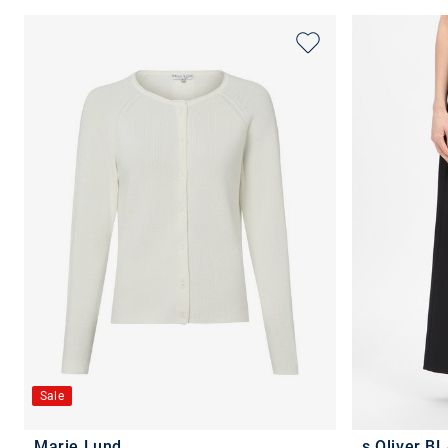
Sale
Marie Lund
s.Oliver B