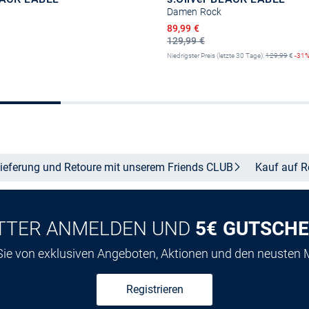
Damen Rock
Ermäßigter Preis
89,99 €
129,99 €
Niedrigster Preis (letzte 30 Tage):
129,99
€
-31
Größe auswählen
Größe auswähle
ieferung und Retoure mit unserem Friends
CLUB
Kauf auf
R
TTER ANMELDEN UND
5€ GUTSCHE
 Sie von exklusiven Angeboten, Aktionen und den neusten
Registrieren