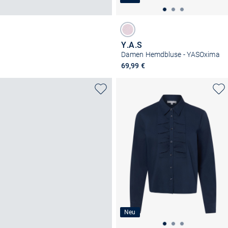
Y.A.S
Damen Hemdbluse - YASOxima
69,99 €
Neu