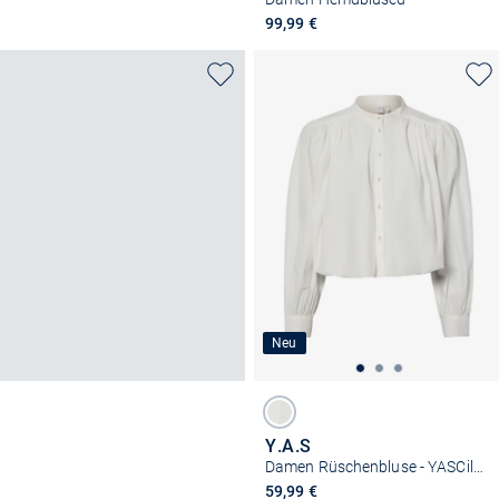
99,99 €
Neu
Y.A.S
Damen Rüschenbluse - YASCilva
59,99 €