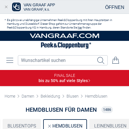
VAN GRAAF APP
ÖFFNEN
VAN GRAAF, k.s.
Zum Hauptinhalt springen
Es gibt zwei unabhängige Unternehmen Peek&Cloppenburg mit ihren Hauptsitzen in
Hamburg und Düsseldorf. Dieser Shop gehört zur Unternehmensgruppe der
Peek&Cloppenburg KG in Hamburg, deren Standorte Sie
hier
finden.
FINAL SALE
bis zu 50% auf viele
Styles
Home
Damen
Bekleidung
Blusen
Hemdblusen
HEMDBLUSEN FÜR DAMEN
1486
BLUSENTOPS
LEINENBLUSEN
HEMDBLUSEN