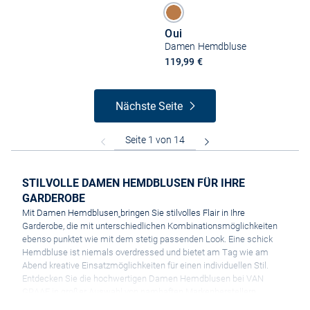
Oui
Damen Hemdbluse
119,99 €
Nächste Seite
STILVOLLE DAMEN HEMDBLUSEN FÜR IHRE
GARDEROBE
Mit Damen Hemdblusen
bringen Sie stilvolles Flair in Ihre
Garderobe, die mit unterschiedlichen Kombinationsmöglichkeiten
ebenso punktet wie mit dem stetig passenden Look. Eine schick
Hemdbluse ist niemals overdressed und bietet am Tag wie am
Abend kreative Einsatzmöglichkeiten für einen individuellen Stil.
Entdecken Sie die hochwertigen Damen Hemdblusen bei VAN
GRAAF in großer Auswahl von namhaften Markenherstellern.
VOM PRESTIGE-OBJEKT ZUM KLASSISCHEN