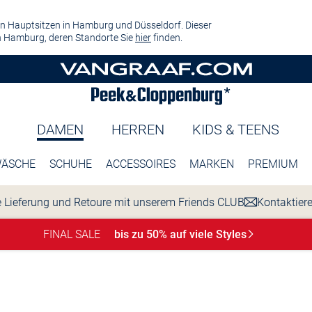
n Hauptsitzen in Hamburg und Düsseldorf. Dieser
 Hamburg, deren Standorte Sie
hier
finden.
DAMEN
HERREN
KIDS & TEENS
ÄSCHE
SCHUHE
ACCESSOIRES
MARKEN
PREMIUM
 Lieferung und Retoure mit unserem Friends CLUB
Kontaktier
FINAL SALE
bis zu 50% auf viele
Styles