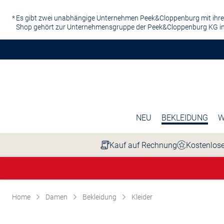
Zum Hauptinhalt springen
Es gibt zwei unabhängige Unternehmen Peek&Cloppenburg mit ihre
Shop gehört zur Unternehmensgruppe der Peek&Cloppenburg KG in
NEU
BEKLEIDUNG
W
Kauf auf Rechnung
Kostenlose
Home
Damen
Bekleidung
Kleider