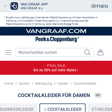
VAN GRAAF APP
ÖFFNEN
VAN GRAAF, k.s.
Zum Hauptinhalt springen
Es gibt zwei unabhängige Unternehmen Peek&Cloppenburg mit ihren Hauptsitzen in
Hamburg und Düsseldorf. Dieser Shop gehört zur Unternehmensgruppe der
Peek&Cloppenburg KG in Hamburg, deren Standorte Sie
hier
finden.
FINAL SALE
bis zu 50% auf viele
Styles
Home
Damen
Bekleidung
Kleider
Cocktailkleider
COCKTAILKLEIDER FÜR DAMEN
581
BUSINESSKLEIDER
ETUIKLEID
COCKTAILKLEIDER