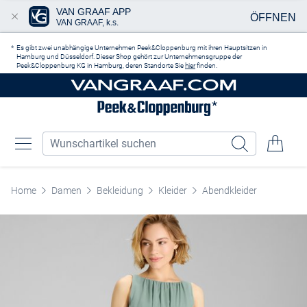
VAN GRAAF APP
ÖFFNEN
VAN GRAAF, k.s.
Zum Hauptinhalt springen
Es gibt zwei unabhängige Unternehmen Peek&Cloppenburg mit ihren Hauptsitzen in
Hamburg und Düsseldorf. Dieser Shop gehört zur Unternehmensgruppe der
Peek&Cloppenburg KG in Hamburg, deren Standorte Sie
hier
finden.
Home
Damen
Bekleidung
Kleider
Abendkleider