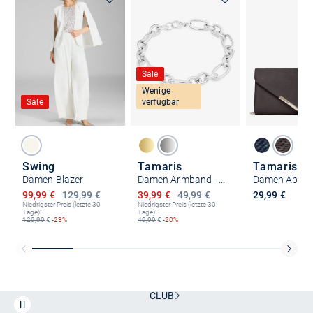
Sale
Wenige
Sale
verfügbar
Swing
Tamaris
Tamaris
Damen Blazer
Damen Armband - Elegant Chunky
Ermäßigter Preis
Ermäßigter Preis
99,99 €
129,99 €
39,99 €
49,99 €
29,99 €
Niedrigster Preis (letzte 30
Niedrigster Preis (letzte 30
Tage):
Tage):
129,99
€
-23%
49,99
€
-20%
Kostenlose Lieferung und Retoure mit unserem Friends