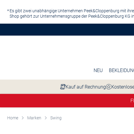
Zum Hauptinhalt springen
Es gibt zwei unabhängige Unternehmen Peek&Cloppenburg mit ihre
Shop gehört zur Unternehmensgruppe der Peek&Cloppenburg KG in
NEU
BEKLEIDUN
Kauf auf Rechnung
Kostenlose
F
Home
Marken
Swing