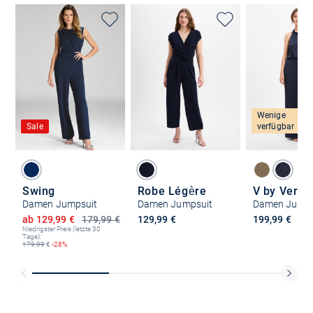
Wenige
Sale
verfügbar
Swing
Robe Légère
V by Vera 
Damen Jumpsuit
Damen Jumpsuit
Damen Jumps
Ermäßigter Preis
ab 129,99 €
179,99 €
129,99 €
199,99 €
Niedrigster Preis (letzte 30
Tage):
179,99
€
-28%