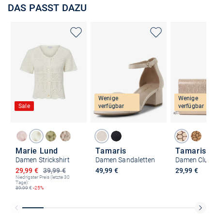
DAS PASST DAZU
Wenige
Wenige
Sale
verfügbar
verfügbar
Marie Lund
Tamaris
Tamaris
Damen Strickshirt
Damen Sandaletten
Ermäßigter Preis
29,99 €
39,99 €
49,99 €
29,99 €
Niedrigster Preis (letzte 30
Tage):
39,99
€
-25%