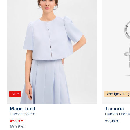
Sale
Wenige verfüg
Marie Lund
Tamaris
Damen Bolero
Damen Ohrhän
Ermäßigter Preis
45,99 €
59,99 €
69,99 €