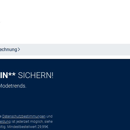
b
Größe auswählen
echnung
IN**
SICHERN!
 Modetrends.
ie
Datenschutzbestimmungen
und
eldung
ist jederzeit möglich, siehe
tig. Mindestbestellwert 29,99€.