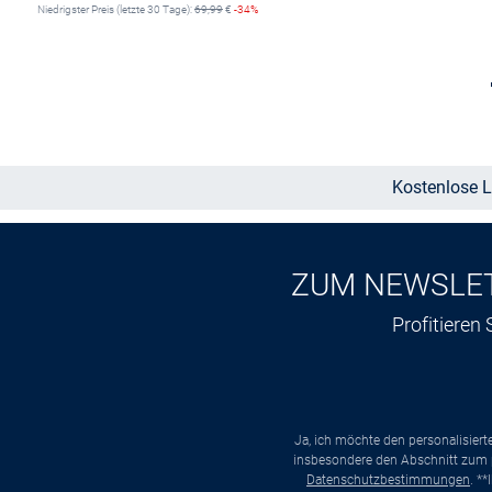
Niedrigster Preis (letzte 30 Tage):
69,99
€
-34%
Größe auswählen
Kostenlose L
ZUM NEWSLE
Profitieren
Ja, ich möchte den personalisier
insbesondere den Abschnitt zum p
Datenschutzbestimmungen
. *