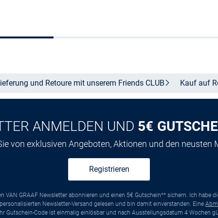
In den Warenkorb
In den Warenkor
ieferung und Retoure mit unserem Friends
CLUB
Kauf auf
R
TTER ANMELDEN UND
5€ GUTSCHE
 Sie von exklusiven Angeboten, Aktionen und den neusten
Registrieren
ten VAN GRAAF Newsletter abonnieren und einen 5€ Gutschein** sichern. Ich habe d
ersonalisierten Newsletter-Versand gelesen und bin damit einverstanden. Eine
Abm
*Ihr Gutschein-Code ist einmalig einlösbar und nach Ausstellungsdatum 4 Wochen gül