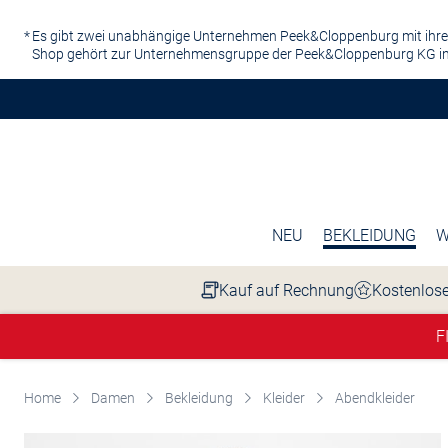
Zum Hauptinhalt springen
Es gibt zwei unabhängige Unternehmen Peek&Cloppenburg mit ihre
Shop gehört zur Unternehmensgruppe der Peek&Cloppenburg KG in
NEU
BEKLEIDUNG
W
Kauf auf Rechnung
Kostenlose
F
Home
Damen
Bekleidung
Kleider
Abendkleider