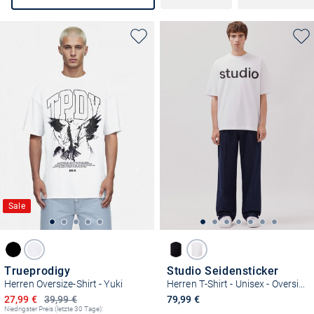
Sale
Trueprodigy
Studio Seidensticker
Herren Oversize-Shirt - Yuki
Herren T-Shirt - Unisex - Oversized Fit
Ermäßigter Preis
27,99 €
39,99 €
79,99 €
Niedrigster Preis (letzte 30 Tage):