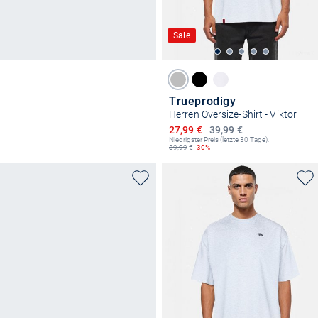
Sale
Trueprodigy
Herren Oversize-Shirt - Viktor
Ermäßigter Preis
27,99 €
39,99 €
Niedrigster Preis (letzte 30 Tage):
39,99
€
-30%