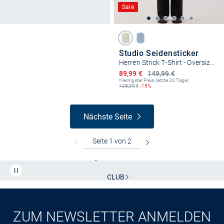
Sale
Studio Seidensticker
Herren Strick T-Shirt - Oversized Fit
Ermäßigter Preis
89,99 €
149,99 €
Niedrigster Preis (letzte 30 Tage):
105,99
€
-15%
Nächste Seite
Kostenlose Lieferung und Retoure mit unserem Friends
CLUB
Kauf auf
Rechnung
ZUM NEWSLETTER ANMELDEN