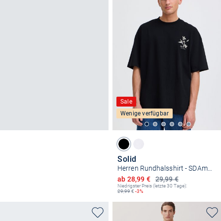
Sale
Wenige verfügbar
Solid
Herren Rundhalsshirt - SDAmon Oversized
Ermäßigter Preis
ab 28,99 €
29,99 €
Niedrigster Preis (letzte 30 Tage):
29,99
€
-3%