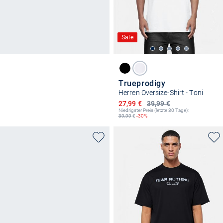
Sale
Trueprodigy
Herren Oversize-Shirt - Toni
Ermäßigter Preis
27,99 €
39,99 €
Niedrigster Preis (letzte 30 Tage):
39,99
€
-30%