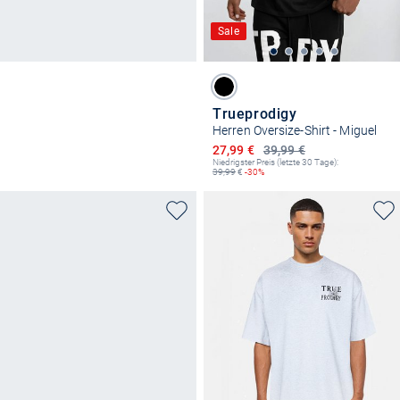
Sale
Trueprodigy
Herren Oversize-Shirt - Miguel
Ermäßigter Preis
27,99 €
39,99 €
Niedrigster Preis (letzte 30 Tage):
39,99
€
-30%