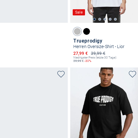
Sale
Trueprodigy
Herren Oversize-Shirt - Lior
Ermäßigter Preis
27,99 €
39,99 €
Niedrigster Preis (letzte 30 Tage):
39,99
€
-30%