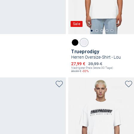
Sale
Trueprodigy
Herren Oversize-Shirt - Lou
Ermäßigter Preis
27,99 €
39,99 €
Niedrigster Preis (letzte 30 Tage):
39,99
€
-30%