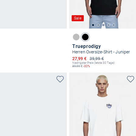
Sale
Trueprodigy
Herren Oversize-Shirt - Juniper
Ermäßigter Preis
27,99 €
39,99 €
Niedrigster Preis (letzte 30 Tage):
39,99
€
-30%