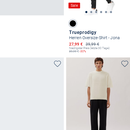
Sale
Trueprodigy
Herren Oversize-Shirt - Jona
Ermäßigter Preis
27,99 €
39,99 €
Niedrigster Preis (letzte 30 Tage):
39,99
€
-30%