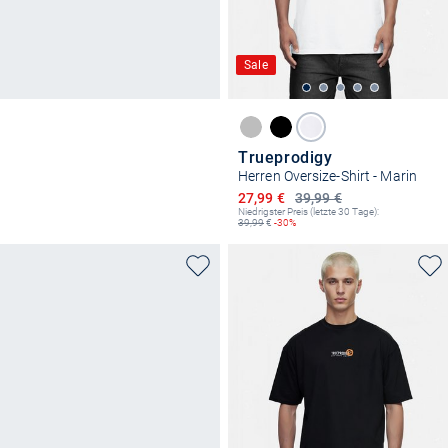
Sale
Trueprodigy
Herren Oversize-Shirt - Marin
Ermäßigter Preis
27,99 €
39,99 €
Niedrigster Preis (letzte 30 Tage):
39,99
€
-30%