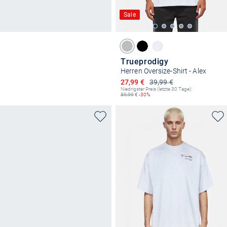
Sale
Trueprodigy
Herren Oversize-Shirt - Alex
Ermäßigter Preis
27,99 €
39,99 €
Niedrigster Preis (letzte 30 Tage):
39,99
€
-30%