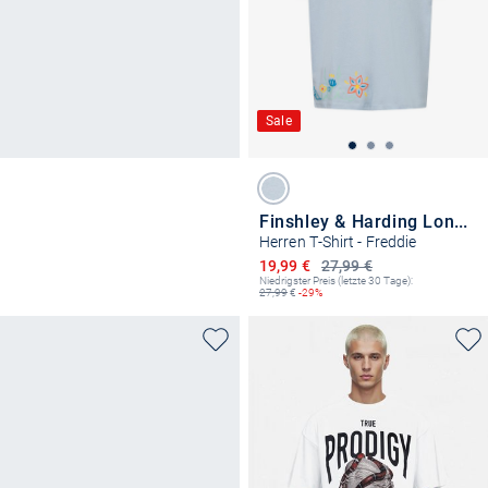
Sale
Finshley & Harding London
Herren T-Shirt - Freddie
Ermäßigter Preis
19,99 €
27,99 €
Niedrigster Preis (letzte 30 Tage):
27,99
€
-29%