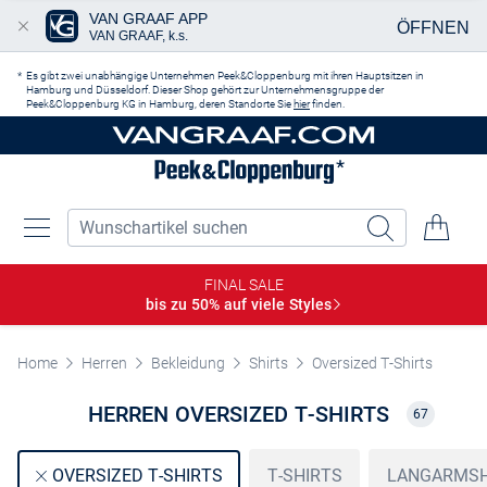
VAN GRAAF APP
ÖFFNEN
VAN GRAAF, k.s.
Zum Hauptinhalt springen
Es gibt zwei unabhängige Unternehmen Peek&Cloppenburg mit ihren Hauptsitzen in
Hamburg und Düsseldorf. Dieser Shop gehört zur Unternehmensgruppe der
Peek&Cloppenburg KG in Hamburg, deren Standorte Sie
hier
finden.
FINAL SALE
bis zu 50% auf viele
Styles
Home
Herren
Bekleidung
Shirts
Oversized T-Shirts
HERREN OVERSIZED T-SHIRTS
67
T-SHIRTS
LANGARMSH
OVERSIZED T-SHIRTS