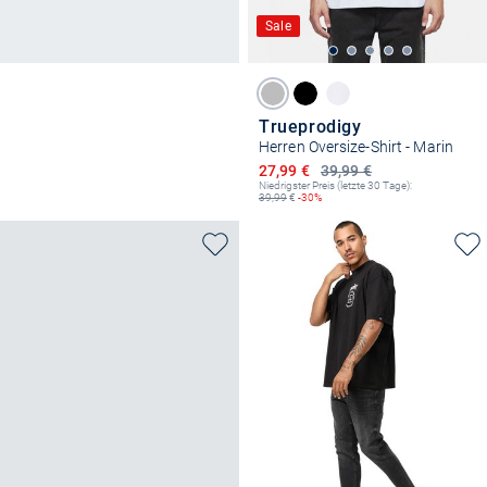
Sale
Trueprodigy
Herren Oversize-Shirt - Marin
Ermäßigter Preis
27,99 €
39,99 €
Niedrigster Preis (letzte 30 Tage):
39,99
€
-30%