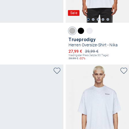
Sale
Trueprodigy
Herren Oversize-Shirt - Nika
Ermäßigter Preis
27,99 €
39,99 €
Niedrigster Preis (letzte 30 Tage):
39,99
€
-30%