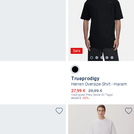
Sale
Trueprodigy
Herren Oversize-Shirt - Haram
Ermäßigter Preis
27,99 €
39,99 €
Niedrigster Preis (letzte 30 Tage):
39,99
€
-30%