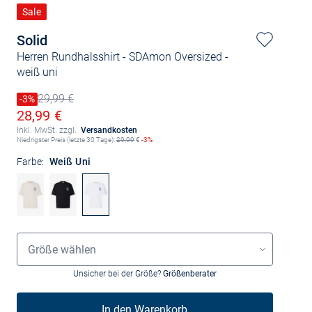
Sale
Solid
Herren Rundhalsshirt - SDAmon Oversized
-
weiß uni
29,99 €
Preis reduziert um
-3%
Alter Preis
Ermäßigter Preis
28,99 €
Inkl. MwSt. zzgl.
Versandkosten
Niedrigster Preis (letzte 30 Tage):
29,99
€
-3%
Farbe:
Weiß Uni
Größenauswahl
Größe wählen
Unsicher bei der Größe?
Größenberater
In den Warenkorb