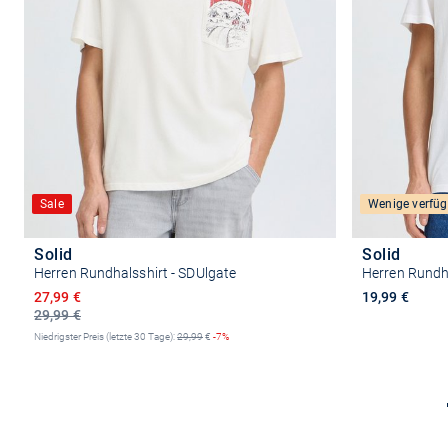
Sale
Wenige verfüg
Solid
Solid
Herren Rundhalsshirt - SDUlgate
Herren Rundh
Ermäßigter Preis
27,99 €
19,99 €
29,99 €
Niedrigster Preis (letzte 30 Tage):
29,99
€
-7%
Größe auswählen