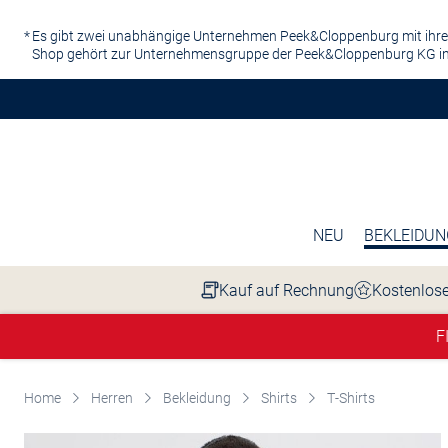
Zum Hauptinhalt springen
Es gibt zwei unabhängige Unternehmen Peek&Cloppenburg mit ihre
Shop gehört zur Unternehmensgruppe der Peek&Cloppenburg KG in
NEU
BEKLEIDUN
Kauf auf Rechnung
Kostenlose
F
Home
Herren
Bekleidung
Shirts
T-Shirts