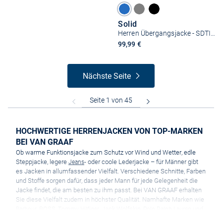
Solid
Herren Übergangsjacke - SDTILAK Hooded
99,99 €
Nächste Seite
HOCHWERTIGE HERRENJACKEN VON TOP-MARKEN
BEI VAN GRAAF
Ob warme Funktionsjacke zum Schutz vor Wind und Wetter, edle
Steppjacke, legere
- oder coole Lederjacke – für Männer gibt
Jeans
es Jacken in allumfassender Vielfalt. Verschiedene Schnitte, Farben
und Stoffe sorgen dafür, dass jeder Mann für jede Gelegenheit die
Jacke findet, die am besten zu ihm passt. Bei VAN GRAAF erhalten
Sie diese Vielfalt zudem in höchster Qualität. Namhafte Marken wie
, BOSS,
, Jack Wolfskin,
und
Barbour
Tommy Hilfiger
Polo Ralph Lauren
viele mehr garantieren dafür, dass die Jacken in unserem Sortiment