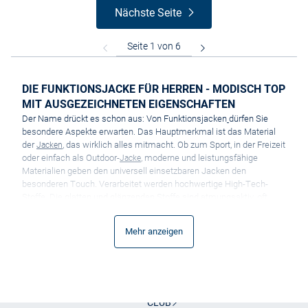
Nächste Seite
DIE FUNKTIONSJACKE FÜR HERREN - MODISCH TOP
MIT AUSGEZEICHNETEN EIGENSCHAFTEN
Der Name drückt es schon aus: Von Funktionsjacken
dürfen Sie
besondere Aspekte erwarten. Das Hauptmerkmal ist das Material
der
, das wirklich alles mitmacht. Ob zum Sport, in der Freizeit
Jacken
oder einfach als Outdoor-
, moderne und leistungsfähige
Jacke
Materialien geben den universell einsetzbaren Jacken den
besonderen Touch. Verarbeitet werden hochwertige High-Tech-
Stoffe. Die glatten und glänzenden Stoffe sind atmungsaktiv, oft
wasserabweisend und trocknen schnell. Die qualitativ
ausgezeichnete Funktionsjacke
eignet sich somit für viele
Mehr anzeigen
verschiedene Einsatzzwecke. Eine Jacke, die so vieles kann, darf
natürlich auch gut aussehen! Hier sind Sie mit dem Angebot von
VAN GRAAF auf der sicheren Seite. Wir bieten Ihnen die Herren
Funktionsjacke, die nicht nur über ausgesprochen gute
Eigenschaften verfügt, sondern auch modisch auf dem neuesten
Stand ist. Es versteht sich von selbst, dass moderne