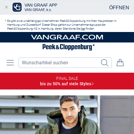
VAN GRAAF APP
ÖFFNEN
VAN GRAAF, k.s.
Zum Hauptinhalt springen
Es gibt zwei unabhängige Unternehmen Peek&Cloppenburg mit ihren Hauptsitzen in
Hamburg und Düsseldorf. Dieser Shop gehört zur Unternehmensgruppe der
Peek&Cloppenburg KG in Hamburg, deren Standorte Sie
hier
finden.
FINAL SALE
bis zu 50% auf viele
Styles