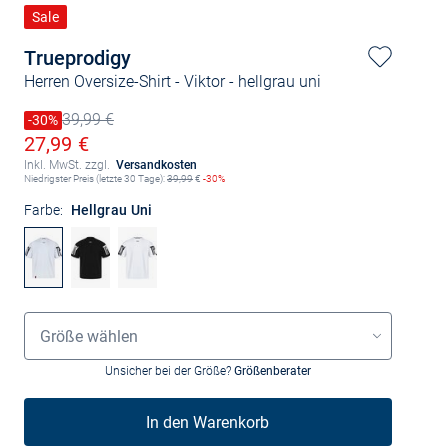
Sale
Trueprodigy
Herren Oversize-Shirt - Viktor
- hellgrau uni
39,99 €
Preis reduziert um
-30%
Alter Preis
Ermäßigter Preis
27,99 €
Inkl. MwSt. zzgl.
Versandkosten
Niedrigster Preis (letzte 30 Tage):
39,99
€
-30%
Farbe:
Hellgrau Uni
Größenauswahl
Größe wählen
Unsicher bei der Größe?
Größenberater
In den Warenkorb