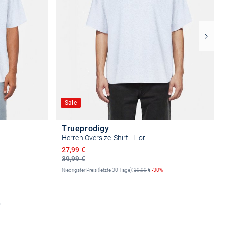
Sale
Trueprodigy
Herren Oversize-Shirt - Lior
Ermäßigter Preis
27,99 €
39,99 €
Niedrigster Preis (letzte 30 Tage):
39,99
€
-30%
n
Größe auswählen