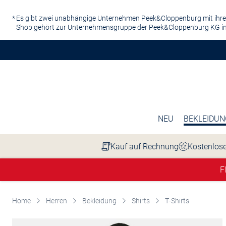
Zum Hauptinhalt springen
Es gibt zwei unabhängige Unternehmen Peek&Cloppenburg mit ihre
Shop gehört zur Unternehmensgruppe der Peek&Cloppenburg KG in
NEU
BEKLEIDUN
Kauf auf Rechnung
Kostenlose
F
Home
Herren
Bekleidung
Shirts
T-Shirts