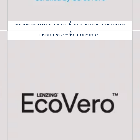
RESPONSIBLE DOWN STANDARD (RDS)™
LENZING™ ECOVERO™