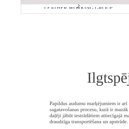
LEATHER WORKING GROUP
Ilgtsp
Papildus audumu marķējumiem ir arī ci
sagatavošanas procesu, kurā ir mazāk 
daļēji jābūt iestrādātiem attiecīgajā ma
draudzīga transportēšana un apstrāde.