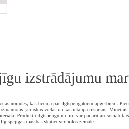
ējīgu izstrādājumu ma
tas norādes, kas liecina par ilgtspējīgākiem apģērbiem. Piem
izmantotas ķīmiskas vielas un kas ietaupa resursus. Minētais 
teriālā. Produktu ilgtspējīgu un tīru var padarīt arī sociāli tai
 Ilgtspējīgās īpašības skatiet simbolos zemāk: