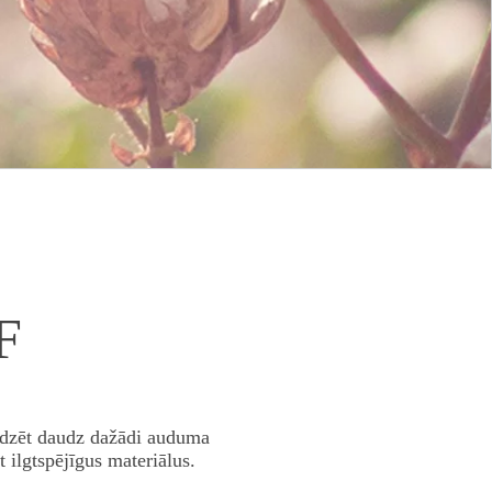
F
alīdzēt daudz dažādi auduma
 ilgtspējīgus materiālus.