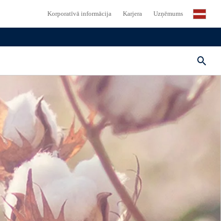
Korporatīvā informācija
Karjera
Uzņēmums