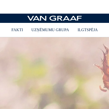
Ilgtspējīgi zīmoli
Vietne ar marķējuma zīmēm
FAKTI
UZŅĒMUMU GRUPA
ILGTSPĒJA