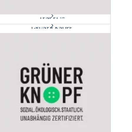
TENCEL™
GRÜNER KNOPF