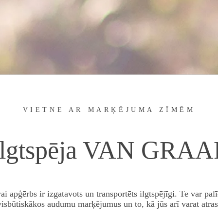
VIETNE AR MARĶĒJUMA ZĪMĒM
Ilgtspēja
VAN GRAA
ai apģērbs ir izgatavots un transportēts ilgtspējīgi. Te var p
sbūtiskākos audumu marķējumus un to, kā jūs arī varat atrast