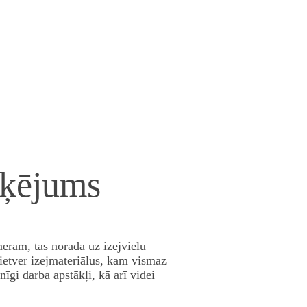
rķējums
ēram, tās norāda uz izejvielu
ietver izejmateriālus, kam vismaz
snīgi darba apstākļi, kā arī videi