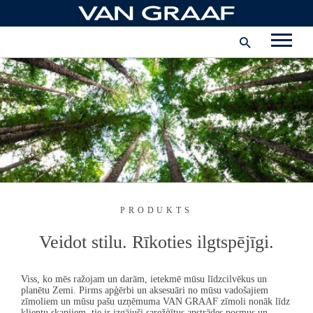
Pāriet
uz
Uzņēmums
saturu
Latvija
INSTAGRAM
FACEBOOK
PINTEREST
YOUTUBE
PRODUKTS
Veidot stilu. Rīkoties ilgtspējīgi.
Viss, ko mēs ražojam un darām, ietekmē mūsu līdzcilvēkus un
planētu Zemi. Pirms apģērbi un aksesuāri no mūsu vadošajiem
zīmoliem un mūsu pašu uzņēmuma
VAN GRAAF
zīmoli nonāk līdz
klientu skapjiem, tie ir izgājuši sarežģītus apstrādes posmus un