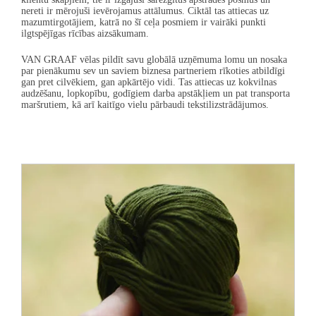
nereti ir mērojuši ievērojamus attālumus. Ciktāl tas attiecas uz
mazumtirgotājiem, katrā no šī ceļa posmiem ir vairāki punkti
ilgtspējīgas rīcības aizsākumam.
VAN GRAAF
vēlas pildīt savu globālā uzņēmuma lomu un nosaka
par pienākumu sev un saviem biznesa partneriem rīkoties atbildīgi
gan pret cilvēkiem, gan apkārtējo vidi. Tas attiecas uz kokvilnas
audzēšanu, lopkopību, godīgiem darba apstākļiem un pat transporta
maršrutiem, kā arī kaitīgo vielu pārbaudi tekstilizstrādājumos.