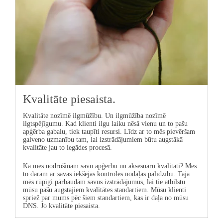
Kvalitāte piesaista.
Kvalitāte nozīmē ilgmūžību. Un ilgmūžība nozīmē
ilgtspējīgumu. Kad klienti ilgu laiku nēsā vienu un to pašu
apģērba gabalu, tiek taupīti resursi. Līdz ar to mēs pievēršam
galveno uzmanību tam, lai izstrādājumiem būtu augstākā
kvalitāte jau to iegādes procesā.
Kā mēs nodrošinām savu apģērbu un aksesuāru kvalitāti? Mēs
to darām ar savas iekšējās kontroles nodaļas palīdzību. Tajā
mēs rūpīgi pārbaudām savus izstrādājumus, lai tie atbilstu
mūsu pašu augstajiem kvalitātes standartiem. Mūsu klienti
spriež par mums pēc šiem standartiem, kas ir daļa no mūsu
DNS. Jo kvalitāte piesaista.