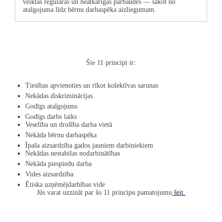
veiktas regulāras un neatkarīgas pārbaudes — sākot no
atalgojuma līdz bērnu darbaspēka aizliegumam.
Šie 11 principi ir:
Tiesības apvienoties un rīkot kolektīvas sarunas
Nekādas diskriminācijas
Godīgs atalgojums
Godīgs darbs laiks
Veselība un drošība darba vietā
Nekāda bērnu darbaspēka
Īpaša aizsardzība gados jauniem darbiniekiem
Nekādas nestabilas nodarbinātības
Nekāda piespiedu darba
Vides aizsardzība
Ētiska uzņēmējdarbības vide
Jūs varat uzzināt par šo 11 principu pamatojumu
šeit.