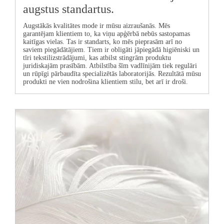
augstus standartus.
Augstākās kvalitātes mode ir mūsu aizraušanās. Mēs
garantējam klientiem to, ka viņu apģērbā nebūs sastopamas
kaitīgas vielas. Tas ir standarts, ko mēs pieprasām arī no
saviem piegādātājiem. Tiem ir obligāti jāpiegādā higiēniski un
tīri tekstilizstrādājumi, kas atbilst stingrām produktu
juridiskajām prasībām. Atbilstība šīm vadlīnijām tiek regulāri
un rūpīgi pārbaudīta specializētās laboratorijās. Rezultātā mūsu
produkti ne vien nodrošina klientiem stilu, bet arī ir droši.