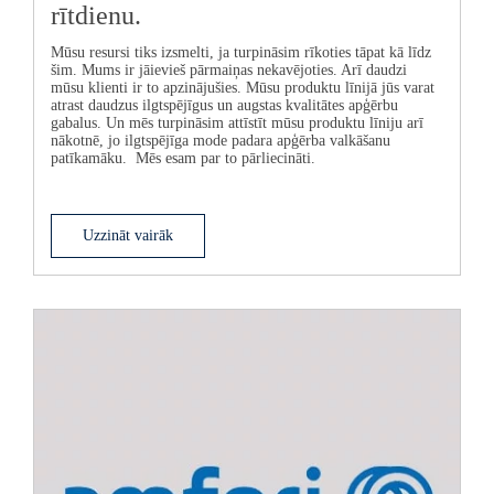
rītdienu.
Mūsu resursi tiks izsmelti, ja turpināsim rīkoties tāpat kā līdz
šim. Mums ir jāievieš pārmaiņas nekavējoties. Arī daudzi
mūsu klienti ir to apzinājušies. Mūsu produktu līnijā jūs varat
atrast daudzus ilgtspējīgus un augstas kvalitātes apģērbu
gabalus. Un mēs turpināsim attīstīt mūsu produktu līniju arī
nākotnē, jo ilgtspējīga mode padara apģērba valkāšanu
patīkamāku. Mēs esam par to pārliecināti.
Uzzināt vairāk