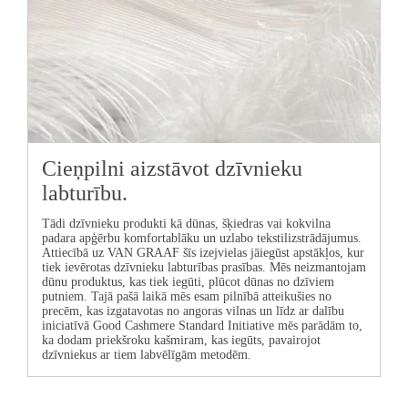
Cieņpilni aizstāvot dzīvnieku
labturību.
Tādi dzīvnieku produkti kā dūnas, šķiedras vai kokvilna
padara apģērbu komfortablāku un uzlabo tekstilizstrādājumus.
Attiecībā uz
VAN GRAAF
šīs izejvielas jāiegūst apstākļos, kur
tiek ievērotas dzīvnieku labturības prasības. Mēs neizmantojam
dūnu produktus, kas tiek iegūti, plūcot dūnas no dzīviem
putniem. Tajā pašā laikā mēs esam pilnībā atteikušies no
precēm, kas izgatavotas no angoras vilnas un līdz ar dalību
iniciatīvā Good Cashmere Standard Initiative mēs parādām to,
ka dodam priekšroku kašmiram, kas iegūts, pavairojot
dzīvniekus ar tiem labvēlīgām metodēm.