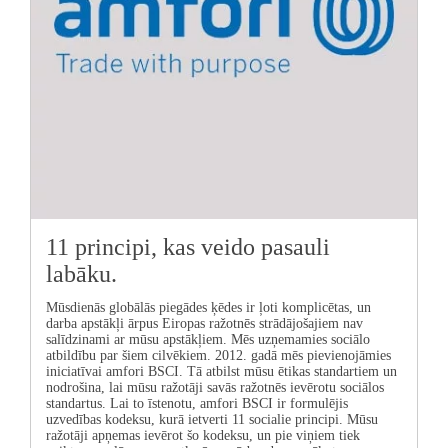
11 principi, kas veido pasauli
labāku.
Mūsdienās globālās piegādes ķēdes ir ļoti komplicētas, un
darba apstākļi ārpus Eiropas ražotnēs strādājošajiem nav
salīdzinami ar mūsu apstākļiem. Mēs uzņemamies sociālo
atbildību par šiem cilvēkiem. 2012. gadā mēs pievienojāmies
iniciatīvai amfori BSCI. Tā atbilst mūsu ētikas standartiem un
nodrošina, lai mūsu ražotāji savās ražotnēs ievērotu sociālos
standartus. Lai to īstenotu, amfori BSCI ir formulējis
uzvedības kodeksu, kurā ietverti 11 socialie principi. Mūsu
ražotāji apņemas ievērot šo kodeksu, un pie viņiem tiek