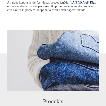
Atlaides kupons ir derīgs vienas preces ie
gādei
VAN GRAAF
Rīg
a
un nav nododams citai personai. Kuponu nevar izmantot kopā ar
citu akciju kuponiem. Kupona vērtību nevar saņemt naudā.
Produkts