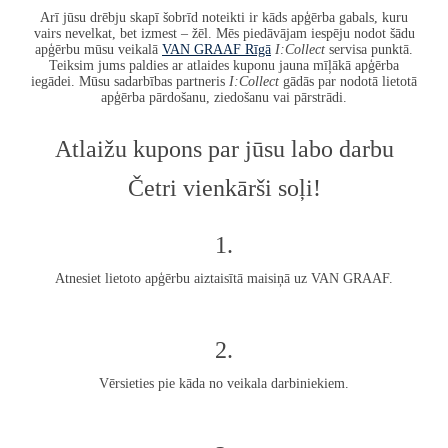
Arī jūsu drēbju skapī šobrīd noteikti ir kāds apģērba gabals, kuru
vairs nevelkat, bet izmest – žēl. Mēs piedāvājam iespēju nodot šādu
apģērbu mūsu veikalā
VAN GRAAF
Rīgā
I:Collect
servisa punktā.
Teiksim jums paldies ar atlaides kuponu jauna mīļākā apģērba
iegādei. Mūsu sadarbības partneris
I:Collect
gādās par nodotā lietotā
apģērba pārdošanu, ziedošanu vai pārstrādi.
Atlaižu kupons par jūsu labo darbu
Četri vienkārši soļi!
1.
Atnesiet lietoto apģērbu aiztaisītā maisiņā uz
VAN GRAAF
.
2.
Vērsieties pie kāda no veikala darbiniekiem.