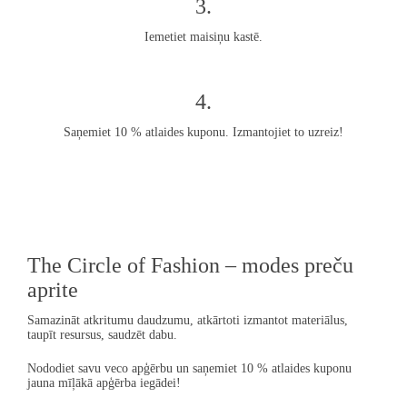
3.
Iemetiet maisiņu kastē.
4.
Saņemiet 10 % atlaides kuponu. Izmantojiet to uzreiz!
The Circle of Fashion – modes preču
aprite
Samazināt atkritumu daudzumu, atkārtoti izmantot materiālus,
taupīt resursus, saudzēt dabu.
Nododiet savu veco apģērbu un saņemiet 10 % atlaides kuponu
jauna mīļākā apģērba iegādei!