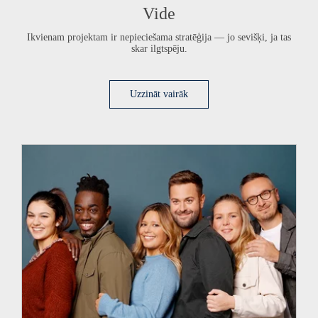
Vide
Ikvienam projektam ir nepieciešama stratēģija — jo sevišķi, ja tas
skar ilgtspēju.
Uzzināt vairāk