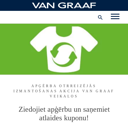
Pāriet
uz
Uzņēmums
saturu
Latvija
INSTAGRAM
FACEBOOK
PINTEREST
YOUTUBE
APĢĒRBA OTRREIZĒJĀS
IZMANTOŠANAS AKCIJA
VAN GRAAF
VEIKALOS
Ziedojiet apģērbu un saņemiet
atlaides kuponu!