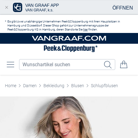
VAN GRAAF APP
ÖFFNEN
VAN GRAAF, k.s.
Zum Hauptinhalt springen
Es gibt zwei unabhängige Unternehmen Peek&Cloppenburg mit ihren Hauptsitzen in
Hamburg und Düsseldorf. Dieser Shop gehört zur Unternehmensgruppe der
Peek&Cloppenburg KG in Hamburg, deren Standorte Sie
hier
finden.
Home
Damen
Bekleidung
Blusen
Schlupfblusen