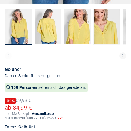
Goldner
Damen Schlupfblusen
- gelb uni
159 Personen
sehen sich das gerade an.
69,99 €
Preis reduziert um
-50%
Alter Preis
Ermäßigter Preis
ab 34,99 €
Inkl. MwSt. zzgl.
Versandkosten
Niedrigster Preis (letzte 30 Tage):
49,99
€
-30%
Farbe:
Gelb Uni