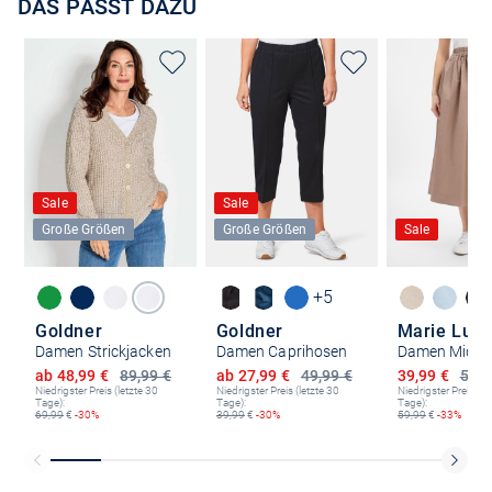
DAS PASST DAZU
Sale
Sale
Große Größen
Große Größen
Sale
+5
Goldner
Goldner
Marie Lun
Damen Strickjacken
Damen Caprihosen
Damen Midir
Ermäßigter Preis
Ermäßigter Preis
Ermäßigter P
ab 48,99 €
89,99 €
ab 27,99 €
49,99 €
39,99 €
59,9
Niedrigster Preis (letzte 30
Niedrigster Preis (letzte 30
Niedrigster Preis (le
Tage):
Tage):
Tage):
69,99
€
-30%
39,99
€
-30%
59,99
€
-33%