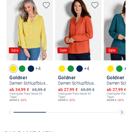
Sale
Sale
Sale
+4
+4
Goldner
Goldner
Goldner
Damen Schlupfblusen - Kurzgröße
Damen Schlupfblusen - Kurzgröße
Ermäßigter Preis
Ermäßigter Preis
Ermäßigter P
ab 34,99 €
69,99 €
ab 27,99 €
69,99 €
ab 27,99 €
6
Niedrigster Preis (letzte 30
Niedrigster Preis (letzte 30
Niedrigster Preis (le
Tage):
Tage):
Tage):
49,99
€
-30%
39,99
€
-30%
39,99
€
-30%