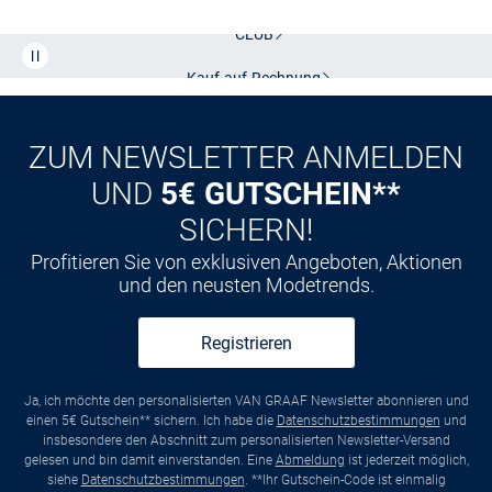
Kostenlose Lieferung und Retoure mit unserem Friends
CLUB
Kauf auf
Rechnung
ZUM NEWSLETTER ANMELDEN
UND
5€ GUTSCHEIN**
SICHERN!
Profitieren Sie von exklusiven Angeboten, Aktionen
und den neusten Modetrends.
Registrieren
Ja, ich möchte den personalisierten VAN GRAAF Newsletter abonnieren und
einen 5€ Gutschein** sichern. Ich habe die
Datenschutzbestimmungen
und
insbesondere den Abschnitt zum personalisierten Newsletter-Versand
gelesen und bin damit einverstanden. Eine
Abmeldung
ist jederzeit möglich,
siehe
Datenschutzbestimmungen
. **Ihr Gutschein-Code ist einmalig