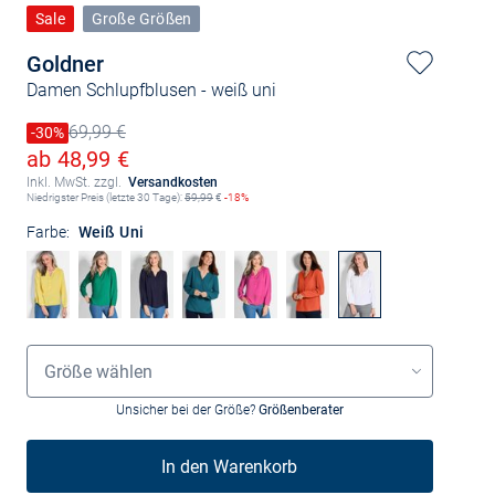
Sale
Große Größen
Goldner
Damen Schlupfblusen
- weiß uni
69,99 €
Preis reduziert um
-30%
Alter Preis
Ermäßigter Preis
ab 48,99 €
Inkl. MwSt. zzgl.
Versandkosten
Niedrigster Preis (letzte 30 Tage):
59,99
€
-18%
Farbe:
Weiß Uni
Größenauswahl
Größe wählen
Unsicher bei der Größe?
Größenberater
In den Warenkorb