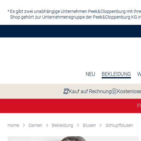
Zum Hauptinhalt springen
Es gibt zwei unabhängige Unternehmen Peek&Cloppenburg mit ihre
Shop gehört zur Unternehmensgruppe der Peek&Cloppenburg KG in
NEU
BEKLEIDUNG
W
Kauf auf Rechnung
Kostenlose
F
Home
Damen
Bekleidung
Blusen
Schlupfblusen