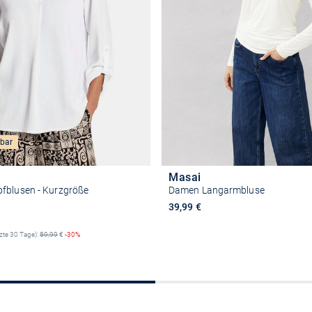
bar
Masai
fblusen - Kurzgröße
Damen Langarmbluse
reis
39,99 €
tzte 30 Tage):
59,99
€
-30%
Größe auswähle
Größe auswählen