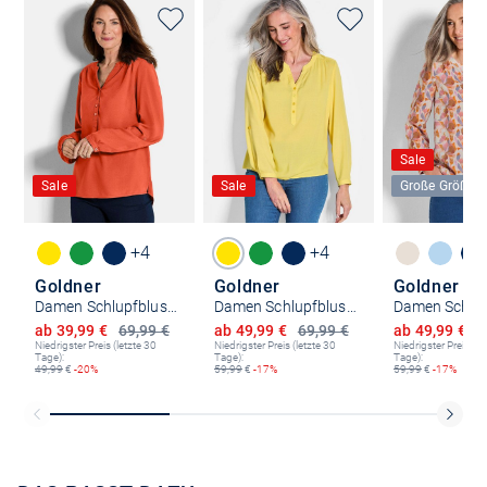
Sale
Sale
Sale
Große Größen
+4
+4
Goldner
Goldner
Goldner
Damen Schlupfblusen - Kurzgröße
Damen Schlupfblusen - Kurzgröße
Ermäßigter Preis
Ermäßigter Preis
Ermäßigter P
ab 39,99 €
69,99 €
ab 49,99 €
69,99 €
ab 49,99 €
8
Niedrigster Preis (letzte 30
Niedrigster Preis (letzte 30
Niedrigster Preis (le
Tage):
Tage):
Tage):
49,99
€
-20%
59,99
€
-17%
59,99
€
-17%