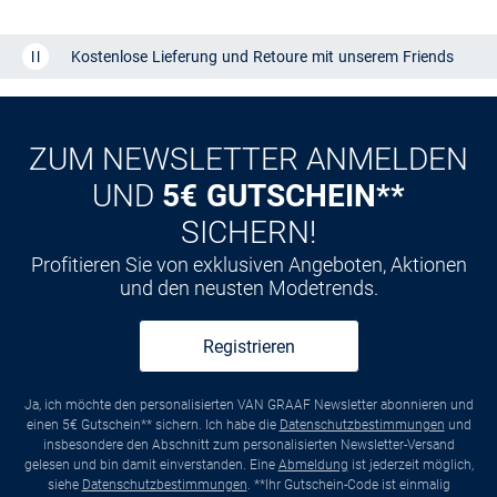
Kostenlose Lieferung und Retoure mit unserem Friends
CLUB
Kauf auf
Rechnung
ZUM NEWSLETTER ANMELDEN
UND
5€ GUTSCHEIN**
SICHERN!
Profitieren Sie von exklusiven Angeboten, Aktionen
und den neusten Modetrends.
Registrieren
Ja, ich möchte den personalisierten VAN GRAAF Newsletter abonnieren und
einen 5€ Gutschein** sichern. Ich habe die
Datenschutzbestimmungen
und
insbesondere den Abschnitt zum personalisierten Newsletter-Versand
gelesen und bin damit einverstanden. Eine
Abmeldung
ist jederzeit möglich,
siehe
Datenschutzbestimmungen
. **Ihr Gutschein-Code ist einmalig