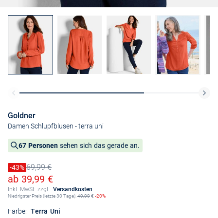
Goldner
Damen Schlupfblusen
- terra uni
67 Personen
sehen sich das gerade an.
69,99 €
Preis reduziert um
-43%
Alter Preis
Ermäßigter Preis
ab 39,99 €
Inkl. MwSt. zzgl.
Versandkosten
Niedrigster Preis (letzte 30 Tage):
49,99
€
-20%
Farbe:
Terra Uni