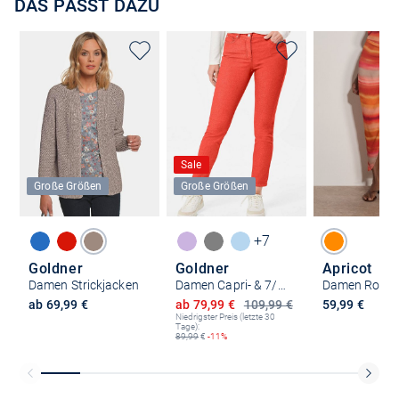
DAS PASST DAZU
Sale
Große Größen
Große Größen
+7
Goldner
Goldner
Apricot
Damen Strickjacken
Damen Capri- & 7/8-Hosen
Damen Rock
Ermäßigter Preis
ab 69,99 €
ab 79,99 €
109,99 €
59,99 €
Niedrigster Preis (letzte 30
Tage):
89,99
€
-11%