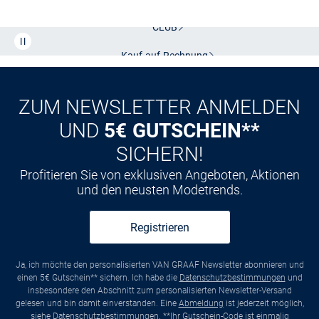
CLUB
Kauf auf
Rechnung
ZUM NEWSLETTER ANMELDEN
UND
5€ GUTSCHEIN**
SICHERN!
Profitieren Sie von exklusiven Angeboten, Aktionen
und den neusten Modetrends.
Registrieren
Ja, ich möchte den personalisierten VAN GRAAF Newsletter abonnieren und
einen 5€ Gutschein** sichern. Ich habe die
Datenschutzbestimmungen
und
insbesondere den Abschnitt zum personalisierten Newsletter-Versand
gelesen und bin damit einverstanden. Eine
Abmeldung
ist jederzeit möglich,
siehe
Datenschutzbestimmungen
. **Ihr Gutschein-Code ist einmalig