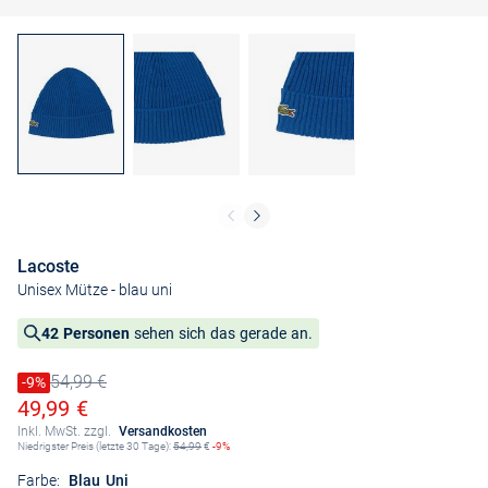
Lacoste
Unisex Mütze
- blau uni
42 Personen
sehen sich das gerade an.
54,99 €
Preis reduziert um
-9%
Alter Preis
Ermäßigter Preis
49,99 €
Inkl. MwSt. zzgl.
Versandkosten
Niedrigster Preis (letzte 30 Tage):
54,99
€
-9%
Farbe:
Blau Uni