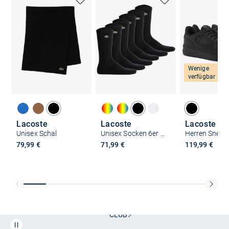
Wenige
verfügbar
Lacoste
Lacoste
Lacoste
Unisex Schal
Unisex Socken 6er Pack
Herren Sneak
79,99 €
71,99 €
119,99 €
Kostenlose Lieferung und Retoure mit unserem Friends
CLUB