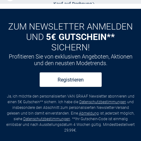
Kauf auf
Rechnung
ZUM NEWSLETTER ANMELDEN
UND
5€ GUTSCHEIN**
SICHERN!
Profitieren Sie von exklusiven Angeboten, Aktionen
und den neusten Modetrends.
Registrieren
Ja, ich möchte den personalisierten VAN GRAAF Newsletter abonnieren und
einen 5€ Gutschein** sichern. Ich habe die
Datenschutzbestimmungen
und
insbesondere den Abschnitt zum personalisierten Newsletter-Versand
gelesen und bin damit einverstanden. Eine
Abmeldung
ist jederzeit möglich,
siehe
Datenschutzbestimmungen
. **Ihr Gutschein-Code ist einmalig
einlösbar und nach Ausstellungsdatum 4 Wochen gültig. Mindestbestellwert
29,99€.