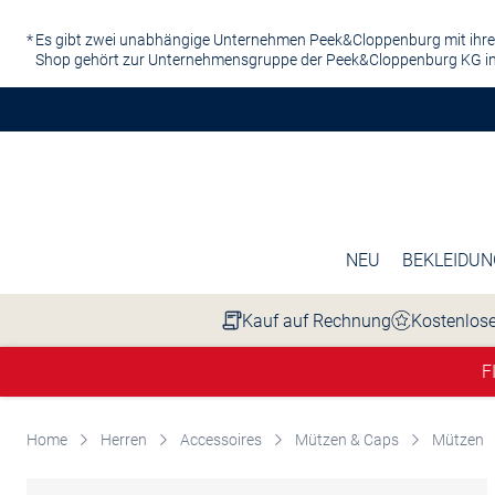
Zum Hauptinhalt springen
Es gibt zwei unabhängige Unternehmen Peek&Cloppenburg mit ihre
Shop gehört zur Unternehmensgruppe der Peek&Cloppenburg KG in
NEU
BEKLEIDUN
Kauf auf Rechnung
Kostenlose
F
Home
Herren
Accessoires
Mützen & Caps
Mützen