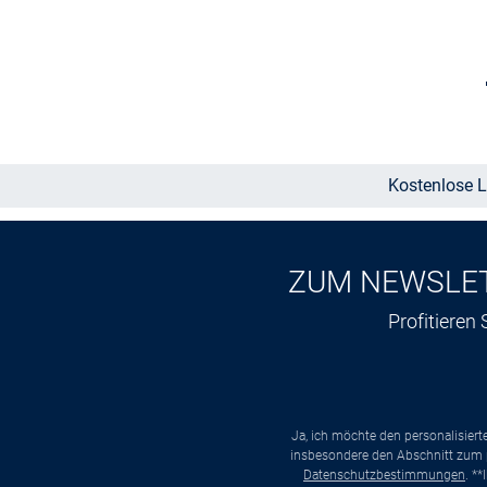
In den Warenkorb
Kostenlose L
ZUM NEWSLE
Profitieren
Ja, ich möchte den personalisier
insbesondere den Abschnitt zum p
Datenschutzbestimmungen
. *