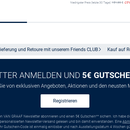
Niedrigster Preis (letzte 30 Tage):
151,99
€
-25
Größe auswählen
Größe auswähle
ieferung und Retoure mit unserem Friends
CLUB
Kauf auf
R
TTER ANMELDEN UND
5€ GUTSCHE
 Sie von exklusiven Angeboten, Aktionen und den neusten
Registrieren
ten VAN GRAAF Newsletter abonnieren und einen 5€ Gutschein** sichern. Ich habe d
ersonalisierten Newsletter-Versand gelesen und bin damit einverstanden. Eine
Abm
*Ihr Gutschein-Code ist einmalig einlösbar und nach Ausstellungsdatum 4 Wochen gül