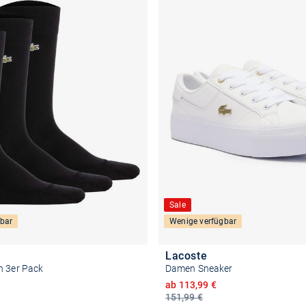
Sale
bar
Wenige verfügbar
Lacoste
n 3er Pack
Damen Sneaker
Ermäßigter Preis
ab 113,99 €
151,99 €