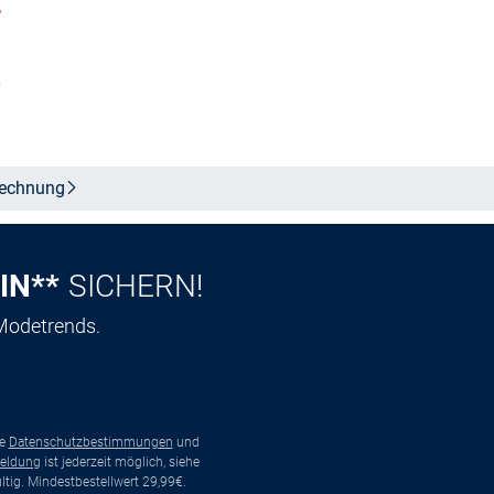
%
Größe auswählen
n
echnung
IN**
SICHERN!
 Modetrends.
ie
Datenschutzbestimmungen
und
eldung
ist jederzeit möglich, siehe
tig. Mindestbestellwert 29,99€.