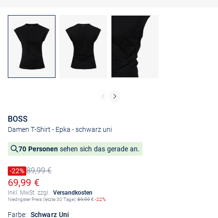
BOSS
Damen T-Shirt - Epka
- schwarz uni
70 Personen
sehen sich das gerade an.
89,99 €
Preis reduziert um
-22%
Alter Preis
Ermäßigter Preis
69,99 €
Inkl. MwSt. zzgl.
Versandkosten
Niedrigster Preis (letzte 30 Tage):
89,99
€
-22%
Farbe:
Schwarz Uni