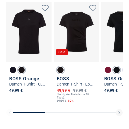
Sale
BOSS Orange
BOSS
BOSS Oran
Damen T-Shirt - C_Elogo_5-s
Damen T-Shirt - Epka
Ermäßigter Preis
49,99 €
49,99 €
99,99 €
49,99 €
Niedrigster Preis (letzte 30
Tage):
99,99
€
-50%