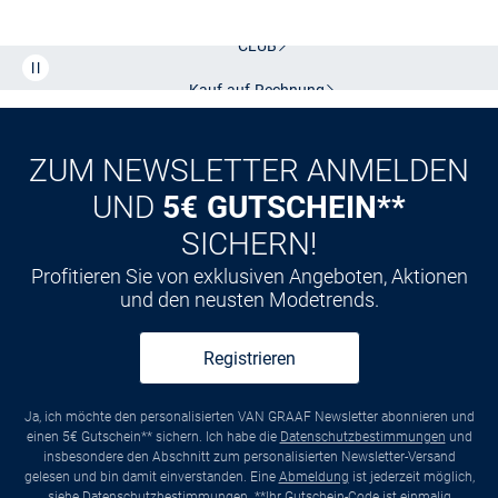
Kostenlose Lieferung und Retoure mit unserem Friends
CLUB
Kauf auf
Rechnung
ZUM NEWSLETTER ANMELDEN
UND
5€ GUTSCHEIN**
SICHERN!
Profitieren Sie von exklusiven Angeboten, Aktionen
und den neusten Modetrends.
Registrieren
Ja, ich möchte den personalisierten VAN GRAAF Newsletter abonnieren und
einen 5€ Gutschein** sichern. Ich habe die
Datenschutzbestimmungen
und
insbesondere den Abschnitt zum personalisierten Newsletter-Versand
gelesen und bin damit einverstanden. Eine
Abmeldung
ist jederzeit möglich,
siehe
Datenschutzbestimmungen
. **Ihr Gutschein-Code ist einmalig