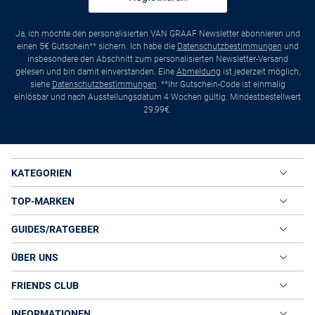
Ja, ich möchte den personalisierten VAN GRAAF Newsletter abonnieren und
einen 5€ Gutschein** sichern. Ich habe die
Datenschutzbestimmungen
und
insbesondere den Abschnitt zum personalisierten Newsletter-Versand
gelesen und bin damit einverstanden. Eine
Abmeldung
ist jederzeit möglich,
siehe
Datenschutzbestimmungen
. **Ihr Gutschein-Code ist einmalig
einlösbar und nach Ausstellungsdatum 4 Wochen gültig. Mindestbestellwert
29,99€.
KATEGORIEN
TOP-MARKEN
GUIDES/RATGEBER
ÜBER UNS
FRIENDS CLUB
INFORMATIONEN