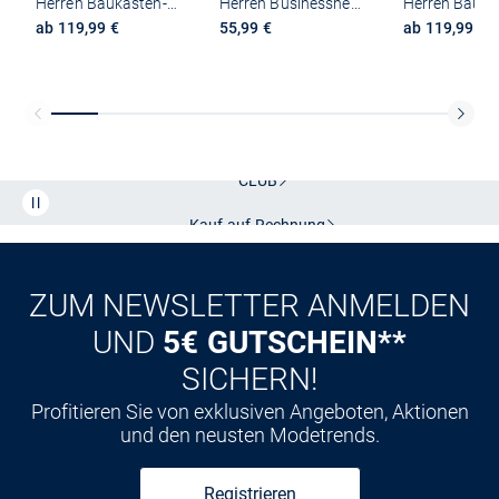
Herren Baukasten-Hose - Melwin
Herren Businesshemd
ab 119,99 €
55,99 €
ab 119,99 €
Kostenlose Lieferung und Retoure mit unserem Friends
CLUB
Kauf auf
Rechnung
ZUM NEWSLETTER ANMELDEN
UND
5€ GUTSCHEIN**
SICHERN!
Profitieren Sie von exklusiven Angeboten, Aktionen
und den neusten Modetrends.
Registrieren