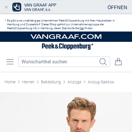
VAN GRAAF APP
ÖFFNEN
VAN GRAAF, k.s.
Zum Hauptinhalt springen
Es gibt zwei unabhängige Unternehmen Peek&Cloppenburg mit ihren Hauptsitzen in
Hamburg und Düsseldorf. Dieser Shop gehört zur Unternehmensgruppe der
Peek&Cloppenburg KG in Hamburg, deren Standorte Sie
hier
finden.
Home
Herren
Bekleidung
Anzüge
Anzug-Sakkos