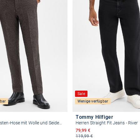
Sale
bar
Wenige verfügbar
Tommy Hilfiger
Herren Baukasten-Hose mit Wolle und Seiden-Anteil - Leon
Herren Straight Fit Jeans - River
reis
Ermäßigter Preis
79,99 €
119,99 €