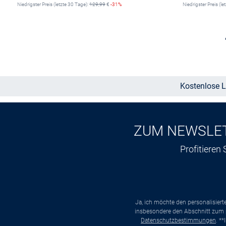
Niedrigster Preis (letzte 30 Tage):
129,99
€
-31%
Niedrigster Preis (le
Größe auswählen
Kostenlose L
ZUM NEWSLE
Profitieren
Ja, ich möchte den personalisier
insbesondere den Abschnitt zum p
Datenschutzbestimmungen
. *