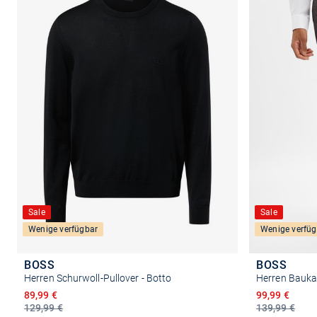
Sale
Sale
Wenige verfügbar
Wenige verfüg
BOSS
BOSS
Herren Schurwoll-Pullover - Botto
Ermäßigter Preis
Ermäßigter P
89,99 €
99,99 €
129,99 €
139,99 €