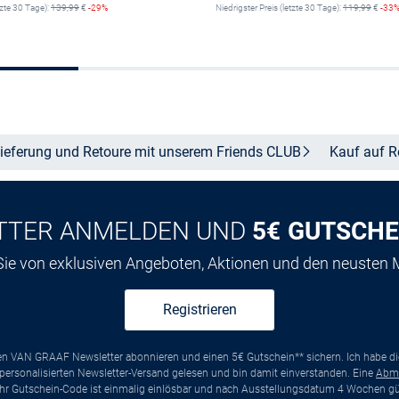
tzte 30 Tage):
139,99
€
-29%
Niedrigster Preis (letzte 30 Tage):
119,99
€
-33
Größe auswählen
Größe auswähle
ieferung und Retoure mit unserem Friends
CLUB
Kauf auf
R
TTER ANMELDEN UND
5€ GUTSCHE
 Sie von exklusiven Angeboten, Aktionen und den neusten
Registrieren
ten VAN GRAAF Newsletter abonnieren und einen 5€ Gutschein** sichern. Ich habe d
ersonalisierten Newsletter-Versand gelesen und bin damit einverstanden. Eine
Abm
*Ihr Gutschein-Code ist einmalig einlösbar und nach Ausstellungsdatum 4 Wochen gül