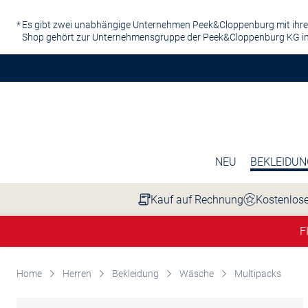
Zum Hauptinhalt springen
Es gibt zwei unabhängige Unternehmen Peek&Cloppenburg mit ihre
Shop gehört zur Unternehmensgruppe der Peek&Cloppenburg KG in
NEU
BEKLEIDUN
Kauf auf Rechnung
Kostenlose
F
Home
Herren
Bekleidung
Wäsche
Multipacks