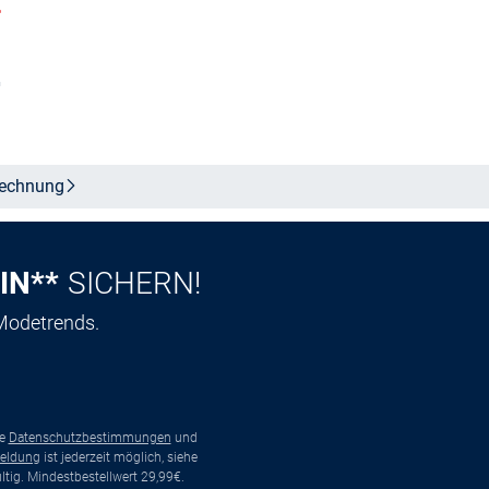
%
Größe auswählen
n
echnung
IN**
SICHERN!
 Modetrends.
ie
Datenschutzbestimmungen
und
eldung
ist jederzeit möglich, siehe
tig. Mindestbestellwert 29,99€.