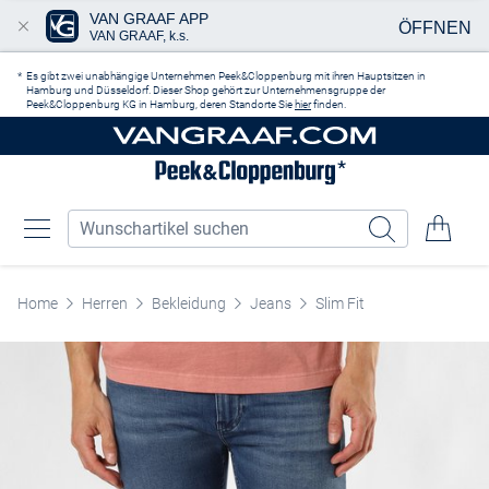
VAN GRAAF APP
ÖFFNEN
VAN GRAAF, k.s.
Zum Hauptinhalt springen
Es gibt zwei unabhängige Unternehmen Peek&Cloppenburg mit ihren Hauptsitzen in
Hamburg und Düsseldorf. Dieser Shop gehört zur Unternehmensgruppe der
Peek&Cloppenburg KG in Hamburg, deren Standorte Sie
hier
finden.
Home
Herren
Bekleidung
Jeans
Slim Fit