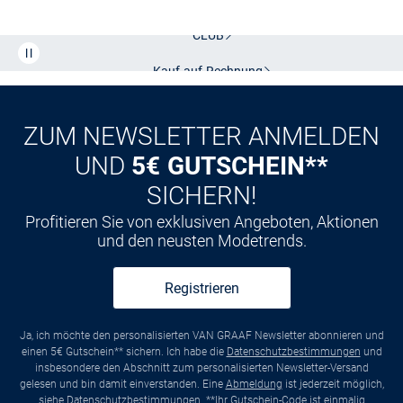
Kostenlose Lieferung und Retoure mit unserem Friends
CLUB
Kauf auf
Rechnung
ZUM NEWSLETTER ANMELDEN
UND
5€ GUTSCHEIN**
SICHERN!
Profitieren Sie von exklusiven Angeboten, Aktionen
und den neusten Modetrends.
Registrieren
Ja, ich möchte den personalisierten VAN GRAAF Newsletter abonnieren und
einen 5€ Gutschein** sichern. Ich habe die
Datenschutzbestimmungen
und
insbesondere den Abschnitt zum personalisierten Newsletter-Versand
gelesen und bin damit einverstanden. Eine
Abmeldung
ist jederzeit möglich,
siehe
Datenschutzbestimmungen
. **Ihr Gutschein-Code ist einmalig