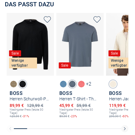
DAS PASST DAZU
Sale
Sale
Wenige
Wenige
verfügbar
Sale
verfügbar
+2
BOSS
BOSS
BOSS
Herren Schurwoll-Pullover - Botto
Herren T-Shirt - Thompson
Ermäßigter Preis
Ermäßigter Preis
Ermäßigter P
89,99 €
129,99 €
45,99 €
59,99 €
119,99 €
299
Niedrigster Preis (letzte 30
Niedrigster Preis (letzte 30
Niedrigster Preis (le
Tage):
Tage):
Tage):
129,99
€
-31%
59,99
€
-23%
299,99
€
-60%