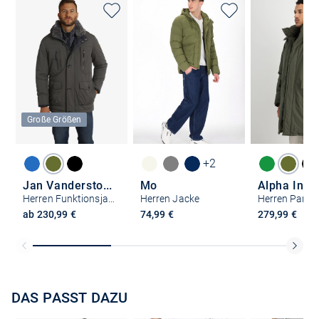
Große Größen
+2
Jan Vanderstorm
Mo
Alpha Indu
Herren Funktionsjacke - BOTULFR
Herren Jacke
ab 230,99 €
74,99 €
279,99 €
DAS PASST DAZU