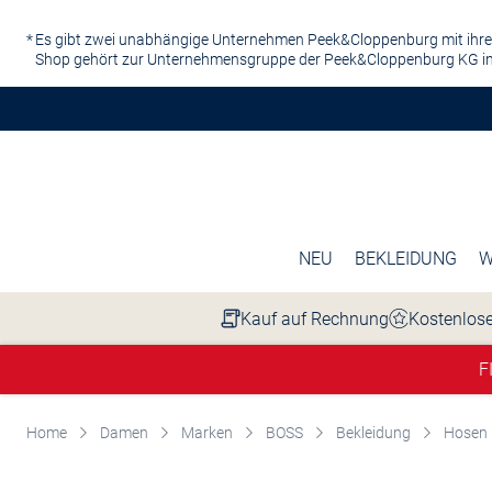
Zum Hauptinhalt springen
Es gibt zwei unabhängige Unternehmen Peek&Cloppenburg mit ihre
Shop gehört zur Unternehmensgruppe der Peek&Cloppenburg KG in
NEU
BEKLEIDUNG
W
Kauf auf Rechnung
Kostenlose
F
Home
Damen
Marken
BOSS
Bekleidung
Hosen