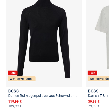
Sale
Sale
Wenige verfügbar
Wenige verfüg
BOSS
BOSS
Damen Rollkragenpullover aus Schurwolle - Frizani
Damen T-Shirt
Ermäßigter Preis
Ermäßigter P
119,99 €
39,99 €
169,99 €
79,99 €