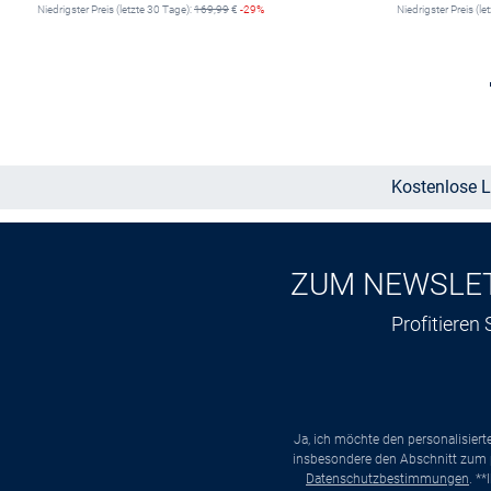
Niedrigster Preis (letzte 30 Tage):
169,99
€
-29%
Niedrigster Preis (le
Größe auswählen
Kostenlose L
ZUM NEWSLE
Profitieren
Ja, ich möchte den personalisier
insbesondere den Abschnitt zum p
Datenschutzbestimmungen
. *