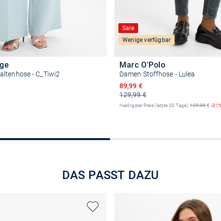
Sale
Wenige verfügbar
ge
Marc O'Polo
ltenhose - C_Tiwi2
Damen Stoffhose - Lulea
Ermäßigter Preis
89,99 €
129,99 €
Niedrigster Preis (letzte 30 Tage):
129,99
€
-31
Größe auswählen
Größe auswähle
DAS PASST DAZU