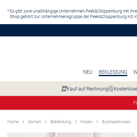
Zum Hauptinhalt springen
Es gibt zwei unabhängige Unternehmen Peek&Cloppenburg mit ihre
Shop gehört zur Unternehmensgruppe der Peek&Cloppenburg KG in
NEU
BEKLEIDUNG
W
Kauf auf Rechnung
Kostenlose
F
Home
Damen
Bekleidung
Hosen
Businesshosen