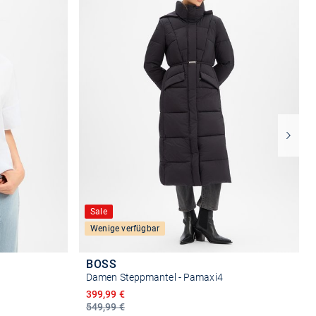
Sale
Wenige verfügbar
BOSS
Damen Steppmantel - Pamaxi4
Ermäßigter Preis
399,99 €
549,99 €