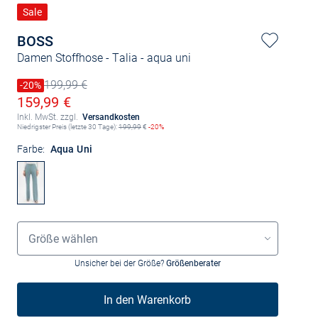
Sale
BOSS
Damen Stoffhose - Talia
- aqua uni
199,99 €
Preis reduziert um
-20%
Alter Preis
Ermäßigter Preis
159,99 €
Inkl. MwSt. zzgl.
Versandkosten
Niedrigster Preis (letzte 30 Tage):
199,99
€
-20%
Farbe:
Aqua Uni
Größenauswahl
Größe wählen
Unsicher bei der Größe?
Größenberater
In den Warenkorb