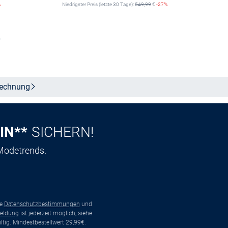
%
Niedrigster Preis (letzte 30 Tage):
549,99
€
-27%
n
Größe auswählen
echnung
IN**
SICHERN!
 Modetrends.
ie
Datenschutzbestimmungen
und
eldung
ist jederzeit möglich, siehe
tig. Mindestbestellwert 29,99€.