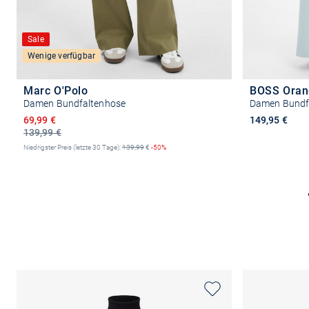
Sale
Wenige verfügbar
Marc O'Polo
BOSS Oran
Damen Bundfaltenhose
Damen Bundfa
Ermäßigter Preis
69,99 €
149,95 €
139,99 €
Niedrigster Preis (letzte 30 Tage):
139,99
€
-50%
Größe auswählen