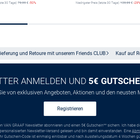
tzte 30 Tage):
79,99
€
-50%
Niedrigster Preis (letzte 30 Tage):
139,99
€
-29
Größe auswählen
Größe auswähle
ieferung und Retoure mit unserem Friends
CLUB
Kauf auf
R
TTER ANMELDEN UND
5€ GUTSCHE
 Sie von exklusiven Angeboten, Aktionen und den neusten
Registrieren
ten VAN GRAAF Newsletter abonnieren und einen 5€ Gutschein** sichern. Ich habe d
ersonalisierten Newsletter-Versand gelesen und bin damit einverstanden. Eine
Abm
*Ihr Gutschein-Code ist einmalig einlösbar und nach Ausstellungsdatum 4 Wochen gül