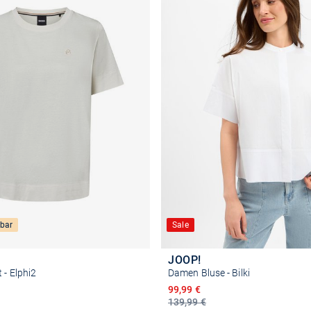
bar
Sale
JOOP!
 - Elphi2
Damen Bluse - Bilki
reis
Ermäßigter Preis
99,99 €
139,99 €