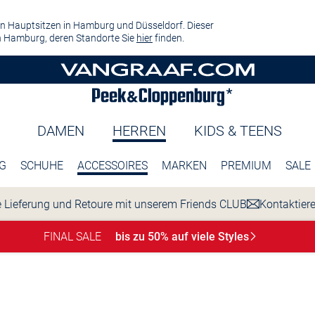
n Hauptsitzen in Hamburg und Düsseldorf. Dieser
 Hamburg, deren Standorte Sie
hier
finden.
DAMEN
HERREN
KIDS & TEENS
G
SCHUHE
ACCESSOIRES
MARKEN
PREMIUM
SALE
 Lieferung und Retoure mit unserem Friends CLUB
Kontaktier
FINAL SALE
bis zu 50% auf viele
Styles