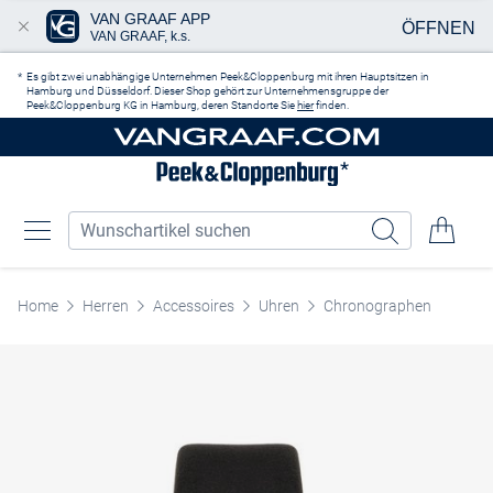
VAN GRAAF APP
ÖFFNEN
VAN GRAAF, k.s.
Zum Hauptinhalt springen
Es gibt zwei unabhängige Unternehmen Peek&Cloppenburg mit ihren Hauptsitzen in
Hamburg und Düsseldorf. Dieser Shop gehört zur Unternehmensgruppe der
Peek&Cloppenburg KG in Hamburg, deren Standorte Sie
hier
finden.
Home
Herren
Accessoires
Uhren
Chronographen