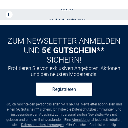
CLUB
Kauf auf
Rechnung
ZUM NEWSLETTER ANMELDEN
UND
5€ GUTSCHEIN**
SICHERN!
Profitieren Sie von exklusiven Angeboten, Aktionen
und den neusten Modetrends.
Registrieren
Ja, ich möchte den personalisierten VAN GRAAF Newsletter abonnieren und
einen 5€ Gutschein** sichern. Ich habe die
Datenschutzbestimmungen
und
insbesondere den Abschnitt zum personalisierten Newsletter-Versand
gelesen und bin damit einverstanden. Eine
Abmeldung
ist jederzeit möglich,
siehe
Datenschutzbestimmungen
. **Ihr Gutschein-Code ist einmalig