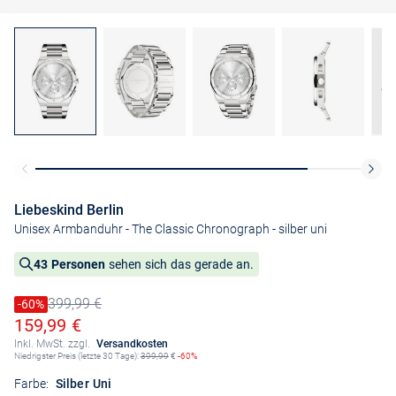
Liebeskind Berlin
Unisex Armbanduhr - The Classic Chronograph
- silber uni
43 Personen
sehen sich das gerade an.
399,99 €
Preis reduziert um
-60%
Alter Preis
Ermäßigter Preis
159,99 €
Inkl. MwSt. zzgl.
Versandkosten
Niedrigster Preis (letzte 30 Tage):
399,99
€
-60%
Farbe:
Silber Uni