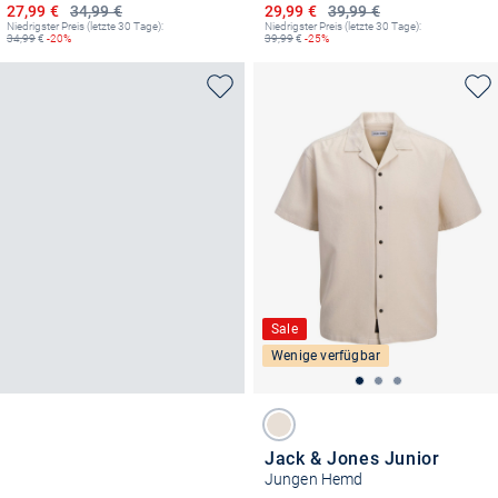
Ermäßigter Preis
Ermäßigter Preis
27,99 €
34,99 €
29,99 €
39,99 €
Niedrigster Preis (letzte 30 Tage):
Niedrigster Preis (letzte 30 Tage):
34,99
€
-20%
39,99
€
-25%
Sale
Wenige verfügbar
Jack & Jones Junior
Jungen Hemd