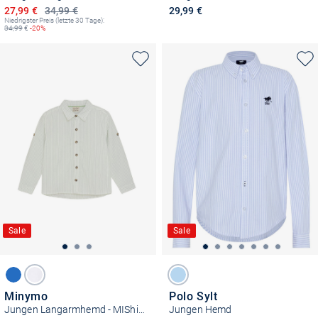
Ermäßigter Preis
27,99 €
34,99 €
29,99 €
Niedrigster Preis (letzte 30 Tage):
34,99
€
-20%
Sale
Sale
Minymo
Polo Sylt
Jungen Langarmhemd - MIShirt
Jungen Hemd