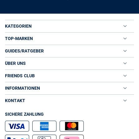
Wünsche, die Sie und Ihr Kind an das neue Hemd haben. Schlicht
einfarbig, modisch gemustert oder trendig bedruckt, alles ist
möglich. Für besondere Anlässe gibt es im Online-Shop von VAN
GRAAF natürlich auch elegante Jungen Hemden. Damit liegen Sie
KATEGORIEN
richtig, wenn Sie ein Fest planen, zu einem runden Geburtstag bei
den Großeltern eingeladen sind oder stilvoll ausgehen möchten.
TOP-MARKEN
Kein Hemd für alle Tage, aber mit Sicherheit ein Hemd für den einen,
ganz besonderen Tag, das ist beispielsweise ein einfarbiges Hemd
GUIDES/RATGEBER
aus einem edlen Stoff, das Sie mit einer Weste oder einem Jungen
Sakko kombinieren können. In der Schule und während der Freizeit
darf es dann wieder das lässige Kontrastprogramm sein: Greifen
ÜBER UNS
Sie zum Jeanshemd oder entscheiden Sie sich für ein Flanellhemd
mit Holzfäller-Karo - erlaubt ist, was Spaß macht und gefällt!
FRIENDS CLUB
Bestellen Sie bei VAN GRAAF Jungen Hemden
günstig online
INFORMATIONEN
Unser breites Sortiment wartet darauf, von Ihnen entdeckt zu
werden. Hemden für Jungs finden Sie bei uns in einer großen
KONTAKT
Auswahl. Stöbern Sie in aller Ruhe durch unser Online-Angebot,
unabhängig vom Wetter und von den Ladenöffnungszeiten. In
SICHERE ZAHLUNG
unserem Online-Shop sind wir 24 Stunden täglich für Sie da, auch
am Wochenende. Nutzen Sie unsere bequemen Suchfunktionen
und filtern Sie unsere Jungen Hemden nach Marke, Farbe und Preis.
So finden Sie mühelos das neue Hemd, das Ihrem Kind mit