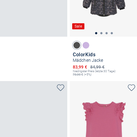
Sale
ColorKids
Mädchen Jacke
Ermäßigter Preis
83,99 €
84,99 €
Niedrigster Preis (letzte 30 Tage):
79,99
€ (+5%)