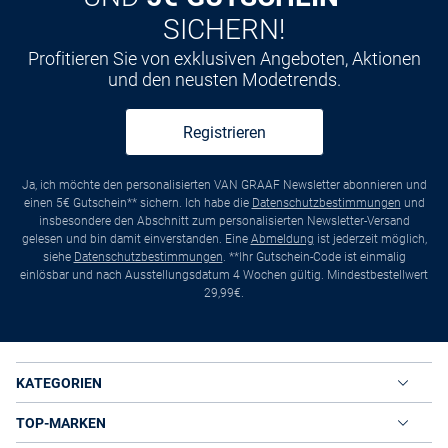
SICHERN!
Profitieren Sie von exklusiven Angeboten, Aktionen
und den neusten Modetrends.
Registrieren
Ja, ich möchte den personalisierten VAN GRAAF Newsletter abonnieren und
einen 5€ Gutschein** sichern. Ich habe die
Datenschutzbestimmungen
und
insbesondere den Abschnitt zum personalisierten Newsletter-Versand
gelesen und bin damit einverstanden. Eine
Abmeldung
ist jederzeit möglich,
siehe
Datenschutzbestimmungen
. **Ihr Gutschein-Code ist einmalig
einlösbar und nach Ausstellungsdatum 4 Wochen gültig. Mindestbestellwert
29,99€.
KATEGORIEN
TOP-MARKEN