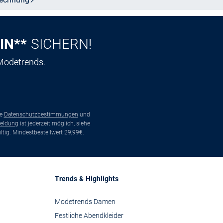
IN**
SICHERN!
 Modetrends.
ie
Datenschutzbestimmungen
und
eldung
ist jederzeit möglich, siehe
tig. Mindestbestellwert 29,99€.
Trends & Highlights
Modetrends Damen
Festliche Abendkleider