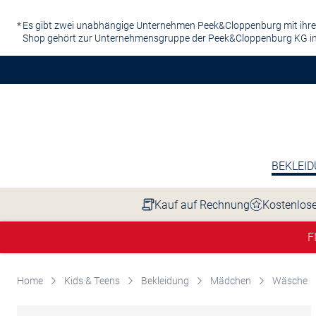
Zum Hauptinhalt springen
Es gibt zwei unabhängige Unternehmen Peek&Cloppenburg mit ihre
Shop gehört zur Unternehmensgruppe der Peek&Cloppenburg KG in
BEKLEI
Kauf auf Rechnung
Kostenlose
F
Home
Kids & Teens
Bekleidung
Mädchen
Wäsche