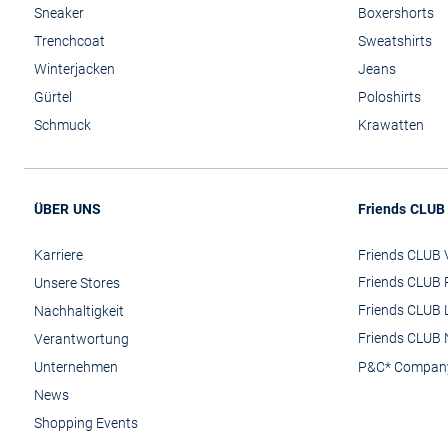
Sneaker
Boxershorts
Trenchcoat
Sweatshirts
Winterjacken
Jeans
Gürtel
Poloshirts
Schmuck
Krawatten
ÜBER UNS
Friends CLUB
Karriere
Friends CLUB V
Friends CLUB 
Unsere Stores
Friends CLUB 
Nachhaltigkeit
Friends CLUB 
Verantwortung
Unternehmen
P&C* Compan
News
Shopping Events