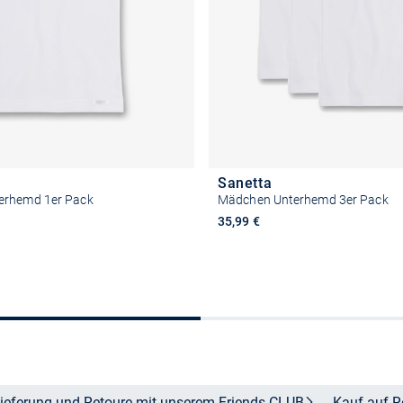
Sanetta
erhemd 1er Pack
Mädchen Unterhemd 3er Pack
35,99 €
Größe auswählen
Größe auswähle
ieferung und Retoure mit unserem Friends
CLUB
Kauf auf
R