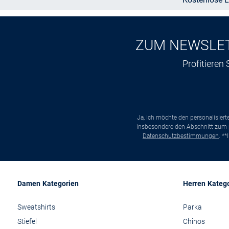
ZUM NEWSLE
Profitieren
Ja, ich möchte den personalisier
insbesondere den Abschnitt zum p
Datenschutzbestimmungen
. *
Damen Kategorien
Herren Kateg
Sweatshirts
Parka
Stiefel
Chinos