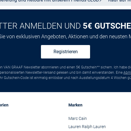
TTER ANMELDEN UND
5€ GUTSCHE
 Sie von exklusiven Angeboten, Aktionen und den neusten
Registrieren
ten VAN GRAAF Newsletter abonnieren und einen 5€ Gutschein** sichern. Ich habe d
ersonalisierten Newsletter-Versand gelesen und bin damit einverstanden. Eine
Abm
*Ihr Gutschein-Code ist einmalig einlösbar und nach Ausstellungsdatum 4 Wochen gül
orien
Marken
Marc Cain
Lauren Ralph Lauren