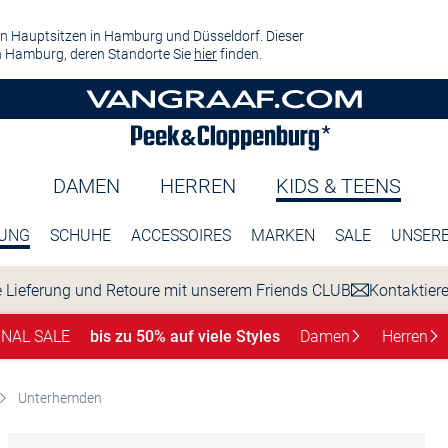
n Hauptsitzen in Hamburg und Düsseldorf. Dieser
 Hamburg, deren Standorte Sie
hier
finden.
DAMEN
HERREN
KIDS & TEENS
DUNG
SCHUHE
ACCESSOIRES
MARKEN
SALE
UNSERE
 Lieferung und Retoure mit unserem Friends CLUB
Kontaktier
INAL SALE
bis zu 50% auf viele Styles
Damen
Herren
Unterhemden