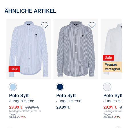
ÄHNLICHE ARTIKEL
Sale
Wenige
Sale
verfügbar
Polo Sylt
Polo Sylt
Polo Sylt
Jungen Hemd
Jungen Hemd
Jungen Hem
Ermäßigter Preis
Ermäßigter P
29,99 €
39,99 €
29,99 €
29,99 €
39,9
Niedrigster Preis (letzte 30
Niedrigster Preis (le
Tage):
Tage):
39,99
€
-25%
39,99
€
-25%