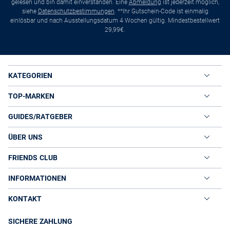
gelesen und bin damit einverstanden. Eine
Abmeldung
ist jederzeit möglich,
siehe
Datenschutzbestimmungen
. **Ihr Gutschein-Code ist einmalig
einlösbar und nach Ausstellungsdatum 4 Wochen gültig. Mindestbestellwert
29,99€.
KATEGORIEN
TOP-MARKEN
GUIDES/RATGEBER
ÜBER UNS
FRIENDS CLUB
INFORMATIONEN
KONTAKT
SICHERE ZAHLUNG