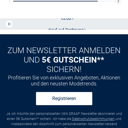
Kostenlose Lieferung und Retoure mit unserem Friends
CLUB
Kauf auf
Rechnung
ZUM NEWSLETTER ANMELDEN
UND
5€ GUTSCHEIN**
SICHERN!
Profitieren Sie von exklusiven Angeboten, Aktionen
und den neusten Modetrends.
Registrieren
Ja, ich möchte den personalisierten VAN GRAAF Newsletter abonnieren und
einen 5€ Gutschein** sichern. Ich habe die
Datenschutzbestimmungen
und
insbesondere den Abschnitt zum personalisierten Newsletter-Versand