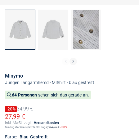
Minymo
Jungen Langarmhemd - MIShirt
- blau gestreift
64 Personen
sehen sich das gerade an.
34,99 €
Preis reduziert um
-20%
Alter Preis
Ermäßigter Preis
27,99 €
Inkl. MwSt. zzgl.
Versandkosten
Niedrigster Preis (letzte 30 Tage):
34,99
€
-20%
Farbe:
Blau Gestreift