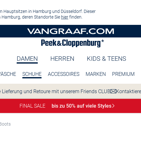
n Hauptsitzen in Hamburg und Düsseldorf. Dieser
 Hamburg, deren Standorte Sie
hier
finden.
DAMEN
HERREN
KIDS & TEENS
ÄSCHE
SCHUHE
ACCESSOIRES
MARKEN
PREMIUM
 Lieferung und Retoure mit unserem Friends CLUB
Kontaktier
FINAL SALE
bis zu 50% auf viele
Styles
Boots