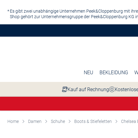
Zum Hauptinhalt springen
Es gibt zwei unabhängige Unternehmen Peek&Cloppenburg mit ihre
Shop gehört zur Unternehmensgruppe der Peek&Cloppenburg KG in
NEU
BEKLEIDUNG
W
Kauf auf Rechnung
Kostenlose
Home
Damen
Schuhe
Boots & Stiefeletten
Chelsea 