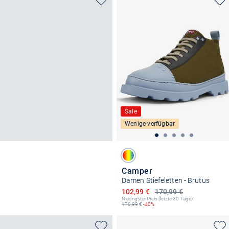
Sale
Wenige verfügbar
Camper
Damen Stiefeletten - Brutus
Ermäßigter Preis
102,99 €
170,99 €
Niedrigster Preis (letzte 30 Tage):
170,99
€
-40%