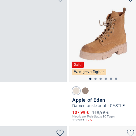
Sale
Wenige verfügbar
Apple of Eden
Damen ankle boot - CASTLE
Ermäßigter Preis
107,99 €
119,99 €
Niedrigster Preis (letzte 30 Tage):
119,99
€
-10%