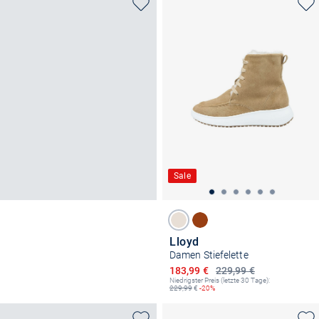
Sale
Lloyd
Damen Stiefelette
Ermäßigter Preis
183,99 €
229,99 €
Niedrigster Preis (letzte 30 Tage):
229,99
€
-20%