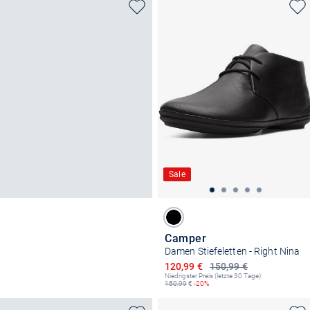
Sale
Camper
Damen Stiefeletten - Right Nina
Ermäßigter Preis
120,99 €
150,99 €
Niedrigster Preis (letzte 30 Tage):
150,99
€
-20%