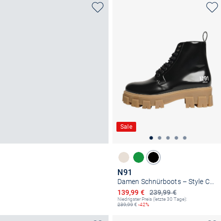
Sale
N91
Damen Schnürboots – Style Choice NN
Ermäßigter Preis
139,99 €
239,99 €
Niedrigster Preis (letzte 30 Tage):
239,99
€
-42%