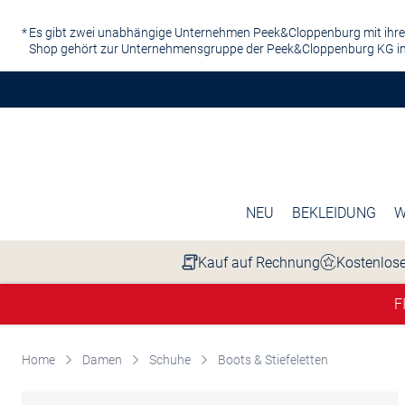
Zum Hauptinhalt springen
Es gibt zwei unabhängige Unternehmen Peek&Cloppenburg mit ihre
Shop gehört zur Unternehmensgruppe der Peek&Cloppenburg KG in
NEU
BEKLEIDUNG
W
Kauf auf Rechnung
Kostenlose
F
Home
Damen
Schuhe
Boots & Stiefeletten