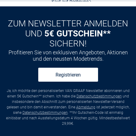
CLUB
Kauf auf
Rechnung
ZUM NEWSLETTER ANMELDEN
UND
5€ GUTSCHEIN**
SICHERN!
Profitieren Sie von exklusiven Angeboten, Aktionen
und den neusten Modetrends.
Registrieren
Ja, ich möchte den personalisierten VAN GRAAF Newsletter abonnieren und
einen 5€ Gutschein** sichern. Ich habe die
Datenschutzbestimmungen
und
insbesondere den Abschnitt zum personalisierten Newsletter-Versand
gelesen und bin damit einverstanden. Eine
Abmeldung
ist jederzeit möglich,
siehe
Datenschutzbestimmungen
. **Ihr Gutschein-Code ist einmalig
einlösbar und nach Ausstellungsdatum 4 Wochen gültig. Mindestbestellwert
29,99€.