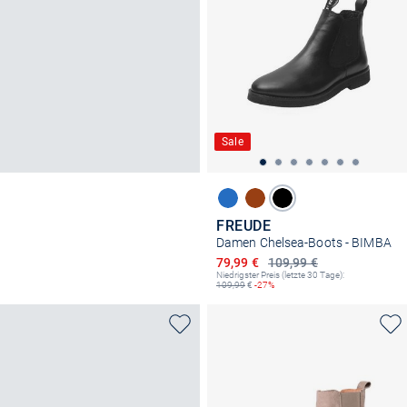
Sale
FREUDE
Damen Chelsea-Boots - BIMBA
Ermäßigter Preis
79,99 €
109,99 €
Niedrigster Preis (letzte 30 Tage):
109,99
€
-27%