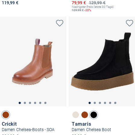
Ermäßigter Preis
119,99 €
79,99 €
129,99 €
Niedrigster Preis (letzte 30 Tage):
129,99
€
-38%
Crickit
Tamaris
Damen Chelsea-Boots - SOA
Damen Chelsea Boot