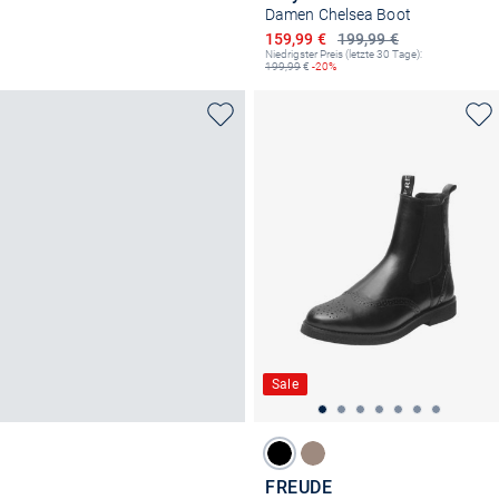
Damen Chelsea Boot
Ermäßigter Preis
159,99 €
199,99 €
Niedrigster Preis (letzte 30 Tage):
199,99
€
-20%
Sale
FREUDE