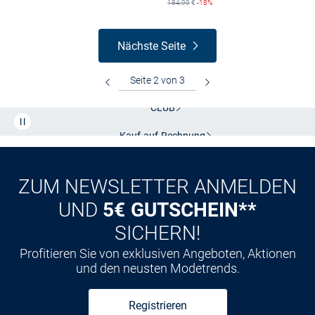
184,99
€
-18%
Nächste Seite
Kostenlose Lieferung und Retoure mit unserem Friends
CLUB
Kauf auf
Rechnung
ZUM NEWSLETTER ANMELDEN
UND
5€ GUTSCHEIN**
SICHERN!
Profitieren Sie von exklusiven Angeboten, Aktionen
und den neusten Modetrends.
Registrieren