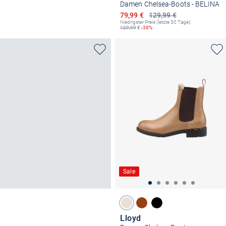
Damen Chelsea-Boots - BELINA
Ermäßigter Preis
79,99 €
129,99 €
Niedrigster Preis (letzte 30 Tage):
129,99
€
-38%
Sale
Lloyd