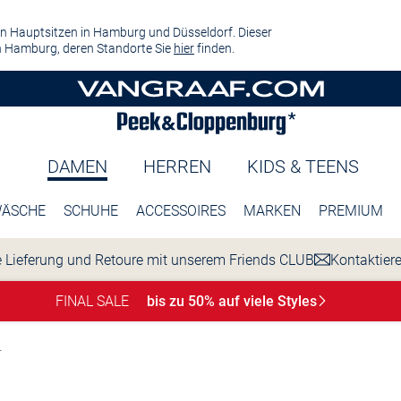
n Hauptsitzen in Hamburg und Düsseldorf. Dieser
 Hamburg, deren Standorte Sie
hier
finden.
DAMEN
HERREN
KIDS & TEENS
ÄSCHE
SCHUHE
ACCESSOIRES
MARKEN
PREMIUM
 Lieferung und Retoure mit unserem Friends CLUB
Kontaktier
FINAL SALE
bis zu 50% auf viele
Styles
r