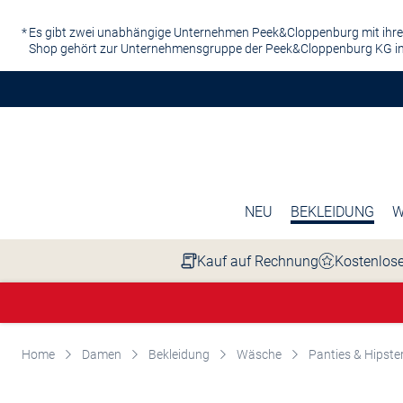
Zum Hauptinhalt springen
Es gibt zwei unabhängige Unternehmen Peek&Cloppenburg mit ihre
Shop gehört zur Unternehmensgruppe der Peek&Cloppenburg KG in
NEU
BEKLEIDUNG
W
Kauf auf Rechnung
Kostenlose
Home
Damen
Bekleidung
Wäsche
Panties & Hipste