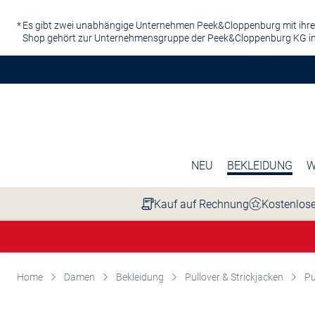
Zum Hauptinhalt springen
Es gibt zwei unabhängige Unternehmen Peek&Cloppenburg mit ihre
Shop gehört zur Unternehmensgruppe der Peek&Cloppenburg KG in
NEU
BEKLEIDUNG
W
Kauf auf Rechnung
Kostenlose
Home
Damen
Bekleidung
Pullover & Strickjacken
Pu