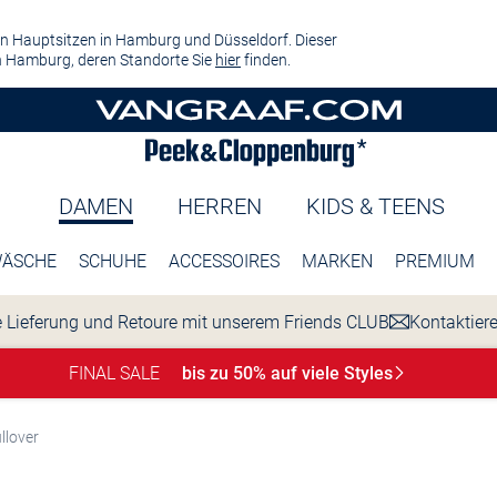
n Hauptsitzen in Hamburg und Düsseldorf. Dieser
 Hamburg, deren Standorte Sie
hier
finden.
DAMEN
HERREN
KIDS & TEENS
ÄSCHE
SCHUHE
ACCESSOIRES
MARKEN
PREMIUM
 Lieferung und Retoure mit unserem Friends CLUB
Kontaktier
FINAL SALE
bis zu 50% auf viele
Styles
llover