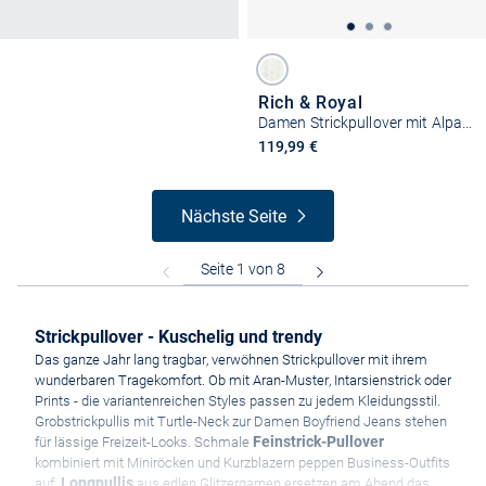
Rich & Royal
Damen Strickpullover mit Alpaka-Anteil
119,99 €
Nächste Seite
Strickpullover - Kuschelig und trendy
Das ganze Jahr lang tragbar, verwöhnen Strickpullover mit ihrem
wunderbaren Tragekomfort. Ob mit Aran-Muster, Intarsienstrick oder
Prints - die variantenreichen Styles passen zu jedem Kleidungsstil.
Grobstrickpullis mit Turtle-Neck zur Damen Boyfriend Jeans stehen
Feinstrick-Pullover
für lässige Freizeit-Looks. Schmale
kombiniert mit Miniröcken und Kurzblazern peppen Business-Outfits
Longpullis
auf.
aus edlen Glitzergarnen ersetzen am Abend das