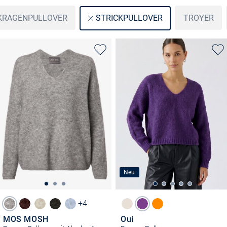
KRAGENPULLOVER
TROYER
STRICKPULLOVER
Neu
+4
MOS MOSH
Oui