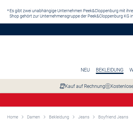
Zum Hauptinhalt springen
Es gibt zwei unabhängige Unternehmen Peek&Cloppenburg mit ihre
Shop gehört zur Unternehmensgruppe der Peek&Cloppenburg KG in
NEU
BEKLEIDUNG
W
Kauf auf Rechnung
Kostenlose
Home
Damen
Bekleidung
Jeans
Boyfriend Jeans