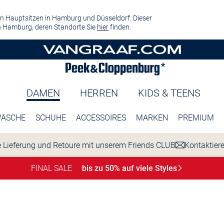
n Hauptsitzen in Hamburg und Düsseldorf. Dieser
 Hamburg, deren Standorte Sie
hier
finden.
DAMEN
HERREN
KIDS & TEENS
ÄSCHE
SCHUHE
ACCESSOIRES
MARKEN
PREMIUM
 Lieferung und Retoure mit unserem Friends CLUB
Kontaktier
FINAL SALE
bis zu 50% auf viele
Styles