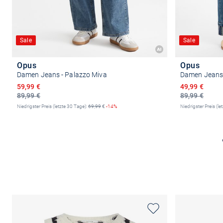
Sale
Sale
Opus
Opus
Damen Jeans - Palazzo Miva
Damen Jeans 
Ermäßigter Preis
Ermäßigter P
59,99 €
49,99 €
89,99 €
89,99 €
Niedrigster Preis (letzte 30 Tage):
69,99
€
-14%
Niedrigster Preis (le
Größe auswählen