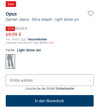
Sale
Opus
Damen Jeans - Miva breath
- light stone uni
89,99 €
Preis reduziert um
-22%
Alter Preis
Ermäßigter Preis
69,99 €
Inkl. MwSt. zzgl.
Versandkosten
Niedrigster Preis (letzte 30 Tage):
89,99
€
-22%
Farbe:
Light Stone Uni
Größenauswahl
Größe wählen
Unsicher bei der Größe?
Größenberater
In den Warenkorb