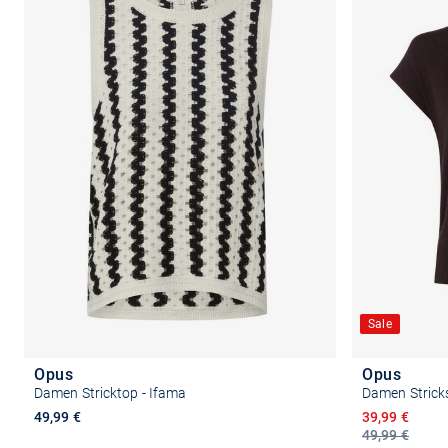
Sale
Opus
Opus
Damen Stricktop - Ifama
Damen Stricksh
Ermäßigter P
49,99 €
39,99 €
49,99 €