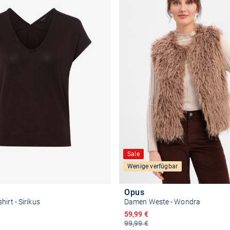
Sale
Wenige verfügbar
Opus
irt - Sirikus
Damen Weste - Wondra
reis
Ermäßigter Preis
59,99 €
99,99 €