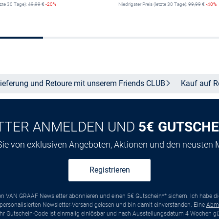
tzte 30 Tage):
49,99
€
-20%
Niedrigster Preis (letzte 30 Tage):
99,99
€
-40%
Größe auswählen
Größe auswähle
ieferung und Retoure mit unserem Friends
CLUB
Kauf auf
R
TTER ANMELDEN UND
5€ GUTSCHE
 Sie von exklusiven Angeboten, Aktionen und den neusten
Registrieren
ten VAN GRAAF Newsletter abonnieren und einen 5€ Gutschein** sichern. Ich habe d
ersonalisierten Newsletter-Versand gelesen und bin damit einverstanden. Eine
Abm
*Ihr Gutschein-Code ist einmalig einlösbar und nach Ausstellungsdatum 4 Wochen gül