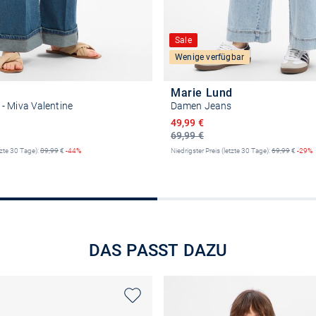
Sale
Wenige verfügbar
Marie Lund
- Miva Valentine
Damen Jeans
reis
Ermäßigter Preis
49,99 €
69,99 €
tzte 30 Tage):
89,99
€
-44%
Niedrigster Preis (letzte 30 Tage):
69,99
€
-29%
Größe auswählen
Größe auswähle
DAS PASST DAZU