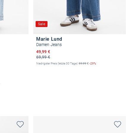
Sale
Marie Lund
Damen Jeans
Ermäßigter Preis
49,99 €
69,99 €
Niedrigster Preis (letzte 30 Tage):
69,99
€
-29%
n
Größe auswählen