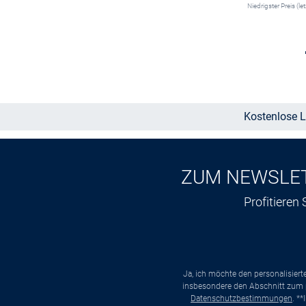
Niedrigster Preis (le
Größe auswählen
Kostenlose L
ZUM NEWSLE
Profitieren
Ja, ich möchte den personalisier
insbesondere den Abschnitt zum p
Datenschutzbestimmungen
. *