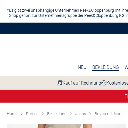
Zum Hauptinhalt springen
Es gibt zwei unabhängige Unternehmen Peek&Cloppenburg mit ihre
Shop gehört zur Unternehmensgruppe der Peek&Cloppenburg KG in
NEU
BEKLEIDUNG
W
Kauf auf Rechnung
Kostenlose
F
Home
Damen
Bekleidung
Jeans
Boyfriend Jeans