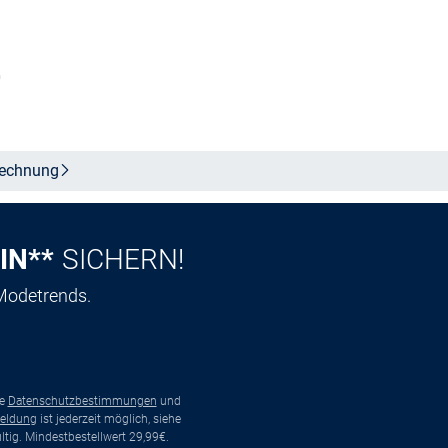
Größe auswählen
n
echnung
IN**
SICHERN!
 Modetrends.
ie
Datenschutzbestimmungen
und
eldung
ist jederzeit möglich, siehe
tig. Mindestbestellwert 29,99€.