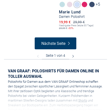
+5
Marie Lund
Damen Poloshirt
Ermäßigter Preis
19,99 €
29,99 €
Niedrigster Preis (letzte 30 Tage):
29,99
€
-33%
Nächste Seite
VAN GRAAF: POLOSHIRTS FÜR DAMEN ONLINE IN
TOLLER AUSWAHL
Poloshirts für Damen aus dem VAN GRAAF Onlineshop schaffen
den Spagat zwischen sportlicher Lässigkeit und femininer Aussage.
Mit ihrer zeitlosen Optik begleiten uns klassische und trendige
Poloshirts bei vielen Gelegenheiten. Kurzarm Polohemden in
maritimen Streifen-Designs laden zusammen mit
und
Shorts
Sneakern zur Bootspartie ein. Zum Herbstspaziergang tragen wir
Poloshirts für Damen in Vintage-Optiken zu Jeans, dicker
Strickjacke