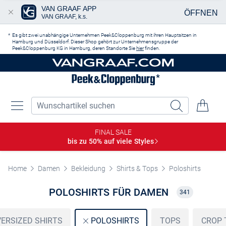
VAN GRAAF APP
ÖFFNEN
VAN GRAAF, k.s.
Zum Hauptinhalt springen
Es gibt zwei unabhängige Unternehmen Peek&Cloppenburg mit ihren Hauptsitzen in
Hamburg und Düsseldorf. Dieser Shop gehört zur Unternehmensgruppe der
Peek&Cloppenburg KG in Hamburg, deren Standorte Sie
hier
finden.
FINAL SALE
bis zu 50% auf viele
Styles
Home
Damen
Bekleidung
Shirts & Tops
Poloshirts
POLOSHIRTS FÜR DAMEN
341
ERSIZED SHIRTS
TOPS
CROP 
POLOSHIRTS